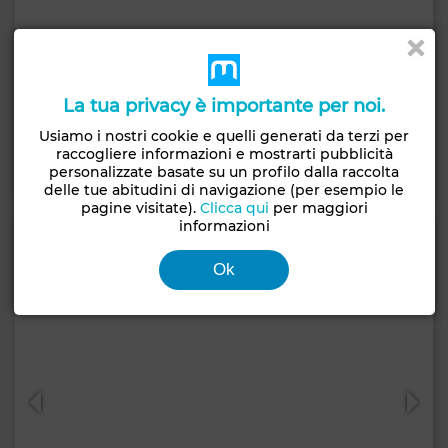
Prezzo su richiesta
La tua privacy è importante per noi.
Appartamento a Cité el Ghazela, Raoued
224 m²
4 Camere
3 Bagni
Usiamo i nostri cookie e quelli generati da terzi per
raccogliere informazioni e mostrarti pubblicità
personalizzate basate su un profilo dalla raccolta
Contatta
Chiama
WhatsApp
delle tue abitudini di navigazione (per esempio le
pagine visitate).
Clicca qui
per maggiori
informazioni
Ok