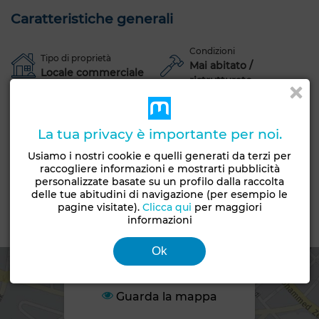
Caratteristiche generali
Condizioni
Tipo di proprietà
Mai abitato /
Locale commerciale
ristrutturato
Anni
Meno di 1 anno
La tua privacy è importante per noi.
Garage
Ascensore
Portinaio
Aria condizionata
Usiamo i nostri cookie e quelli generati da terzi per
raccogliere informazioni e mostrarti pubblicità
Riscaldamento
Sistema di allarme
Doppi vetri
personalizzate basate su un profilo dalla raccolta
Cucina attrezzata
delle tue abitudini di navigazione (per esempio le
pagine visitate).
Clicca qui
per maggiori
informazioni
Zona
Ok
Guarda la mappa