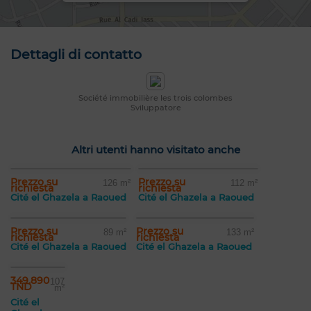
Dettagli di contatto
Société immobilière les trois colombes
Sviluppatore
Altri utenti hanno visitato anche
Prezzo su
Prezzo su
126 m²
112 m²
richiesta
richiesta
Cité el Ghazela a Raoued
Cité el Ghazela a Raoued
Prezzo su
Prezzo su
89 m²
133 m²
richiesta
richiesta
Cité el Ghazela a Raoued
Cité el Ghazela a Raoued
349.890
107
TND
m²
Cité el