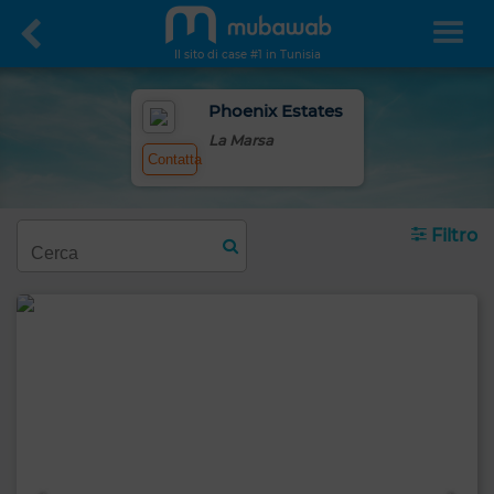
Il sito di case #1 in Tunisia
Phoenix Estates
La Marsa
Contatta
Filtro