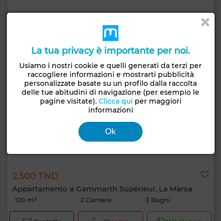
La tua privacy è importante per noi.
Usiamo i nostri cookie e quelli generati da terzi per
raccogliere informazioni e mostrarti pubblicità
personalizzate basate su un profilo dalla raccolta
delle tue abitudini di navigazione (per esempio le
pagine visitate).
Clicca qui
per maggiori
informazioni
Ok
2.500 TND
Appartamento a Gammarth Supérieur, La Marsa
120 m²
2 Camere
3 Bagni