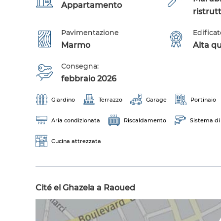
Appartamento
ristrut
Pavimentazione
Edificat
Marmo
Alta qu
Consegna:
febbraio 2026
Giardino
Terrazzo
Garage
Portinaio
Aria condizionata
Riscaldamento
Sistema di
Cucina attrezzata
Cité el Ghazela a Raoued