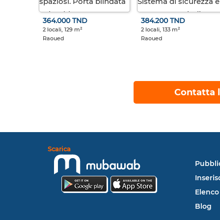
364.000 TND
384.200 TND
2 locali, 129 m²
2 locali, 133 m²
Raoued
Raoued
Contatta l
Scarica
Pubbli
Inseris
Elenco
Blog