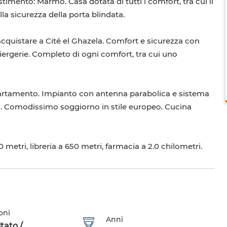
estimento: Marmo. Casa dotata di tutti i comfort, tra cui il
lla sicurezza della porta blindata.
quistare a Cité el Ghazela. Comfort e sicurezza con
nciergerie. Completo di ogni comfort, tra cui uno
partamento. Impianto con antenna parabolica e sistema
za. Comodissimo soggiorno in stile europeo. Cucina
0 metri, libreria a 650 metri, farmacia a 2.0 chilometri.
oni
Anni
tato /