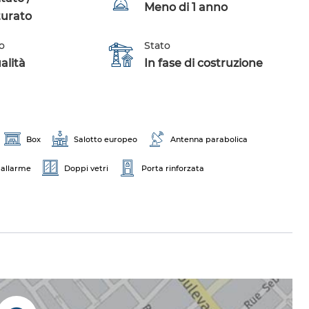
Meno di 1 anno
turato
o
Stato
alità
In fase di costruzione
Box
Salotto europeo
Antenna parabolica
 allarme
Doppi vetri
Porta rinforzata