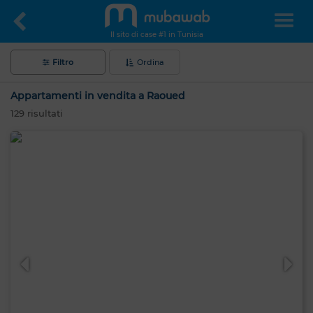
Il sito di case #1 in Tunisia
Filtro
Ordina
Appartamenti in vendita a Raoued
129
risultati