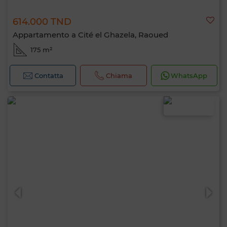
614.000 TND
Appartamento a Cité el Ghazela, Raoued
175 m²
Contatta
Chiama
WhatsApp
Ciao, sono MIA. Quale criterio vuoi
applicare ora?