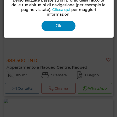
personalizzate basate su un profilo dalla raccolta
delle tue abitudini di navigazione (per esempio le
pagine visitate).
Clicca qui
per maggiori
informazioni
Ok
388.500 TND
Appartamento a Raoued Centre, Raoued
185 m²
3 Camere
1 Bagno
Contatta
Chiama
WhatsApp