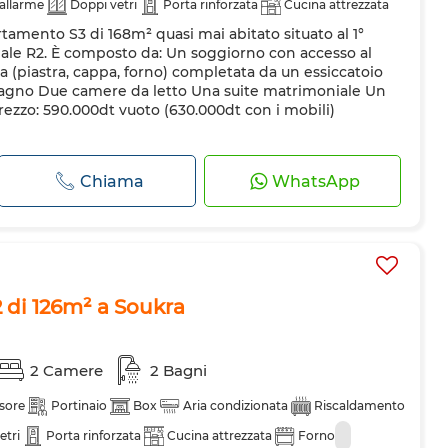
 allarme
Doppi vetri
Porta rinforzata
Cucina attrezzata
tamento S3 di 168m² quasi mai abitato situato al 1°
trice
Forno a microonde
ziale R2. È composto da: Un soggiorno con accesso al
a (piastra, cappa, forno) completata da un essiccatoio
bagno Due camere da letto Una suite matrimoniale Un
rezzo: 590.000dt vuoto (630.000dt con i mobili)
Chiama
WhatsApp
di 126m² a Soukra
2 Camere
2 Bagni
sore
Portinaio
Box
Aria condizionata
Riscaldamento
etri
Porta rinforzata
Cucina attrezzata
Forno