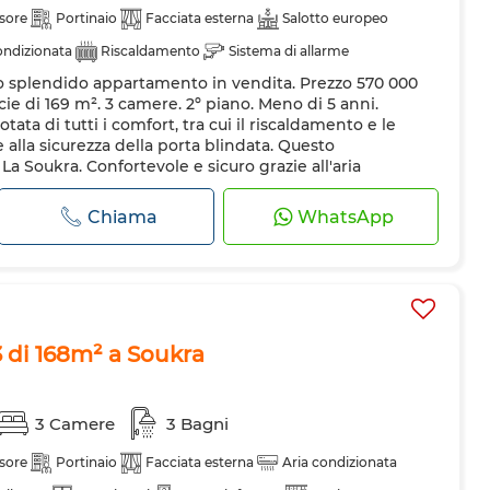
sore
Portinaio
Facciata esterna
Salotto europeo
ondizionata
Riscaldamento
Sistema di allarme
to splendido appartamento in vendita. Prezzo 570 000
a
Cucina attrezzata
Forno
icie di 169 m². 3 camere. 2º piano. Meno di 5 anni.
ta di tutti i comfort, tra cui il riscaldamento e le
e alla sicurezza della porta blindata. Questo
a Soukra. Confortevole e sicuro grazie all'aria
conciergerie. Impia...
Chiama
WhatsApp
di 168m² a Soukra
3 Camere
3 Bagni
sore
Portinaio
Facciata esterna
Aria condizionata