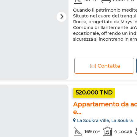
Quando il patrimonio medite
Situato nel cuore del tranqui
Rocca, progettato da Mirys Im
Combina brillantemente un'
eccezionale, offrendo un indi
sicurezza si incontrano in arm
Contatta
520.000 TND
Appartamento da acqu
e...
La Soukra Ville, La Soukra
169 m²
4 Locali