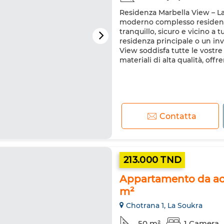
Residenza Marbella View – La
moderno complesso residenzi
tranquillo, sicuro e vicino a t
residenza principale o un in
View soddisfa tutte le vostre
materiali di alta qualità, offre
Contatta
213.000 TND
Appartamento da acqu
m²
Chotrana 1, La Soukra
50 m²
1 Camera