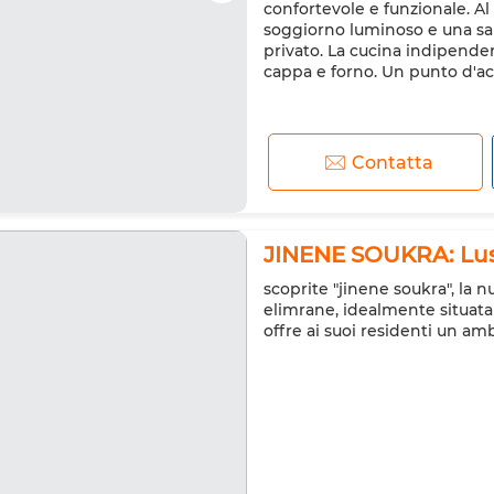
confortevole e funzionale. Al
soggiorno luminoso e una sal
privato. La cucina indipend
cappa e forno. Un punto d'acq
Contatta
JINENE SOUKRA: Luss
scoprite "jinene soukra", la
elimrane, idealmente situata 
offre ai suoi residenti un am