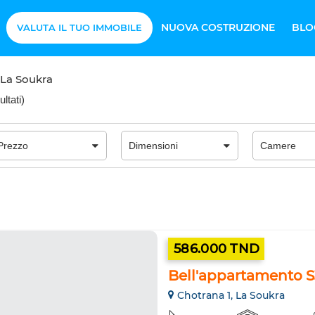
NUOVA COSTRUZIONE
BLO
VALUTA IL TUO IMMOBILE
La Soukra
ultati
)
586.000 TND
Bell'appartamento S3
Chotrana 1, La Soukra