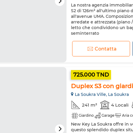
La nostra agenzia immobilia
S2 di 126m² all'ultimo piano 
all'avenue UMA. Composizion
arredate e attrezzata (piano
letto che condividono un bag
seminterrato
Contatta
725.000 TND
Duplex S3 con giardi
La Soukra Ville, La Soukra
241 m²
4 Locali
Giardino
Garage
Aria 
New Key La Soukra offre in v
questo splendido duplex situ