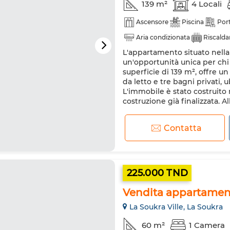
139 m²
4 Locali
Ascensore
Piscina
Port
Aria condizionata
Riscald
L'appartamento situato nella
Cucina attrezzata
Forno
un'opportunità unica per ch
superficie di 139 m², offre u
da letto e tre bagni privati, 
L'immobile è stato costruito 
costruzione già finalizzata. All'
Contatta
225.000 TND
Vendita appartamento
La Soukra Ville, La Soukra
60 m²
1 Camera