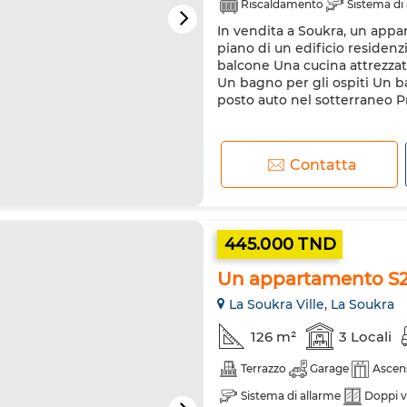
Riscaldamento
Sistema di
In vendita a Soukra, un appar
Frigorifero
Forno
Lava
piano di un edificio residen
balcone Una cucina attrezzat
Un bagno per gli ospiti Un 
posto auto nel sotterraneo P
Contatta
445.000 TND
Un appartamento S2 
La Soukra Ville, La Soukra
126 m²
3 Locali
Terrazzo
Garage
Ascen
Sistema di allarme
Doppi v