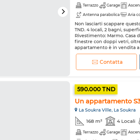
Terrazzo
Garage
Ascen
Antenna parabolica
Aria c
Non lasciarti scappare ques
Doppi vetri
Porta rinforzat
TND. 4 locali, 2 bagni, superf
Rivestimento: Marmo. Casa dota
finestre con doppi vetri, oltr
appartamento è in vendita a L
condizionata e al servizio di 
Contatta
590.000 TND
Un appartamento S3 
La Soukra Ville, La Soukra
168 m²
4 Locali
Terrazzo
Garage
Ascen