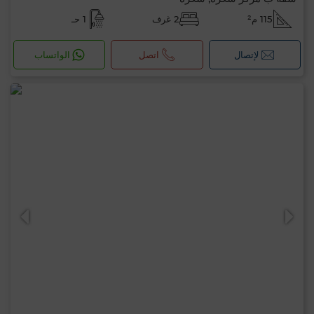
115 م²
2 غرف
1 حـ
لإتصال
اتصل
الواتساب