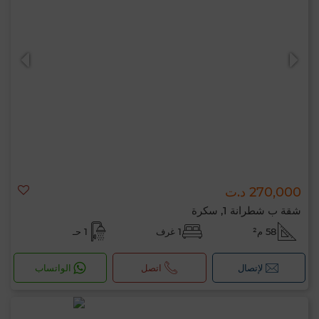
270,000 د.ت
شقة ب شطرانة 1, سكرة
58 م²
1 غرف
1 حـ
لإتصال
اتصل
الواتساب