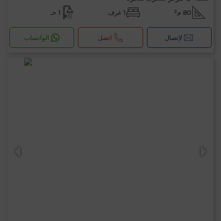
80 م²
1 غرف
1 حـ
لإتصال
اتصل
الواتساب