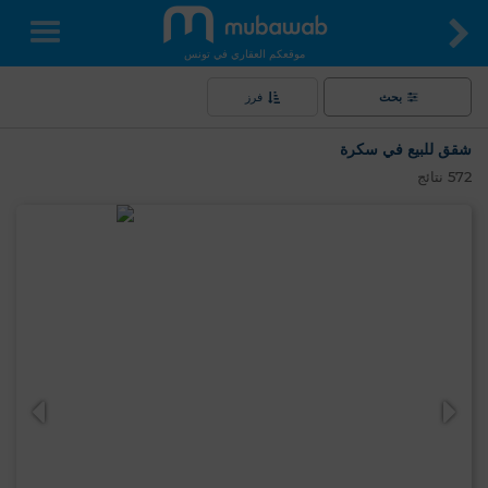
موقعكم العقاري في تونس
بحث
فرز
شقق للبيع في سكرة
572
نتائج