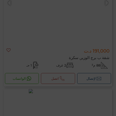
191,000 د.ت
شقة ب برج الوزير, سكرة
88 م²
2 غرف
1 حـ
لإتصال
اتصل
الواتساب