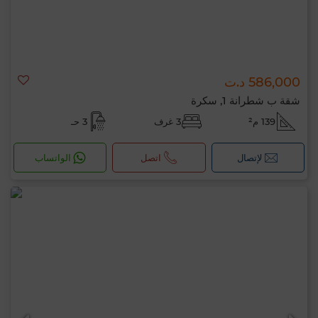
586,000 د.ت
شقة ب شطرانة 1, سكرة
139 م²
3 غرف
3 حـ
لإتصال
اتصل
الواتساب