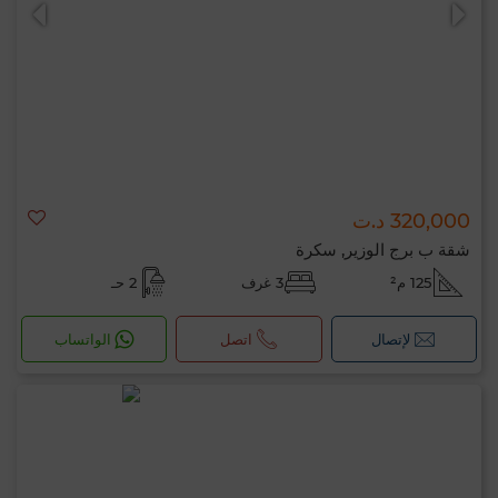
320,000 د.ت
0 / 500
شقة ب برج الوزير, سكرة
125 م²
3 غرف
2 حـ
لإتصال
اتصل
الواتساب