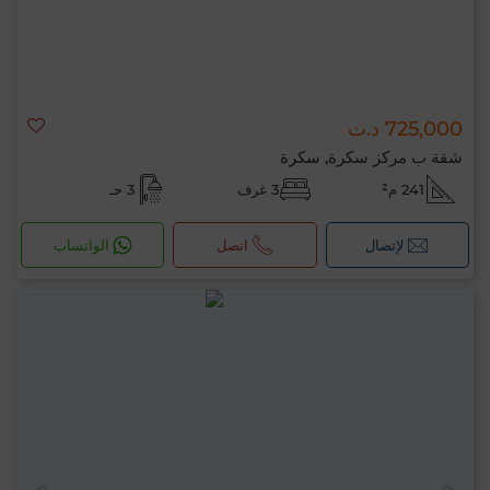
725,000 د.ت
شقة ب مركز سكرة, سكرة
241 م²
3 غرف
3 حـ
لإتصال
اتصل
الواتساب