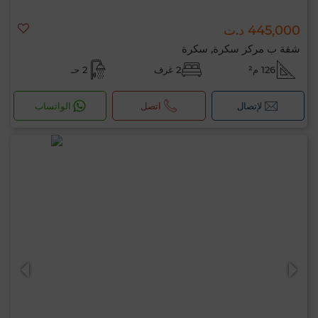
445,000 د.ت
شقة ب مركز سكرة, سكرة
126 م²
2 غرف
2 حـ
لإتصال
اتصل
الواتساب
مرحبًا، أنا MIA. ما المعيار الذي ترغب في تطبيقه
الآن؟