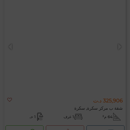
325,906 د.ت
شقة ب مركز سكرة, سكرة
64 م²
1 غرف
1 حـ