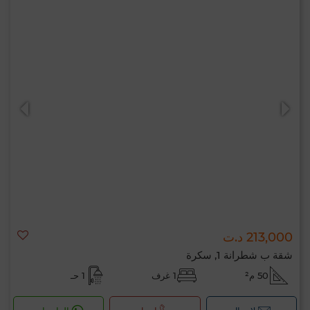
213,000 د.ت
شقة ب شطرانة 1, سكرة
50 م²
1 غرف
1 حـ