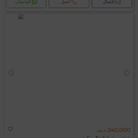
لإتصال
اتصل
الواتساب
240,000 د.ت
شقة ب شطرانة 3, سكرة