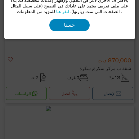
بالأطراف الأخرى لأغراض التحليل ولإظهار إعلانات مخصصة لك بناءً
على ملف تعريف يعتمد على عاداتك في التصفح (على سبيل المثال
، الصفحات التي تمت زيارتها).
انقر هنا
للمزيد من المعلومات
حسنا
870,000 د.ت
شقة ب مركز سكرة, سكرة
121 م²
3 غرف
2 حـ
لإتصال
اتصل
الواتساب