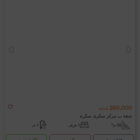
260,000 د.ت
شقة ب مركز سكرة, سكرة
55 م²
1 غرف
1 حـ