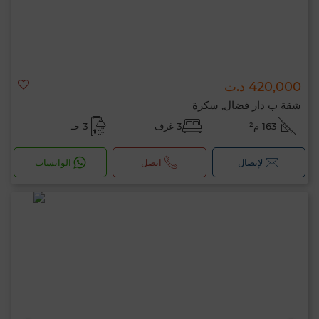
420,000 د.ت
شقة ب دار فضال, سكرة
163 م²
3 غرف
3 حـ
لإتصال
اتصل
الواتساب