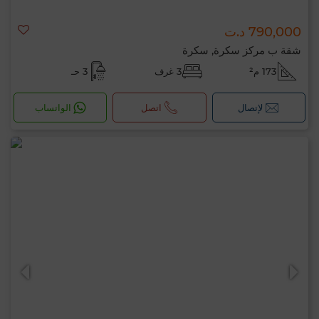
790,000 د.ت
شقة ب مركز سكرة, سكرة
173 م²
3 غرف
3 حـ
لإتصال
اتصل
الواتساب