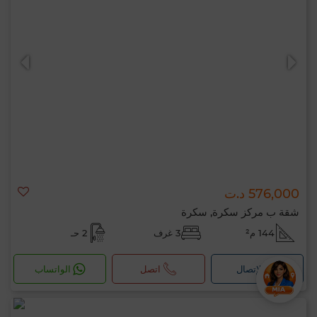
576,000 د.ت
شقة ب مركز سكرة, سكرة
144 م²
3 غرف
2 حـ
لإتصال
اتصل
الواتساب