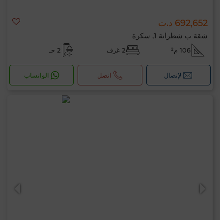
692,652 د.ت
شقة ب شطرانة 1, سكرة
106 م²
2 غرف
2 حـ
لإتصال
اتصل
الواتساب