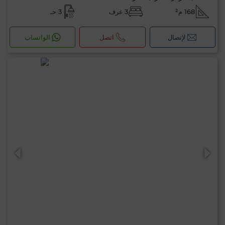
168 م²
3 غرف
3 حـ
لإتصال
اتصل
الواتساب