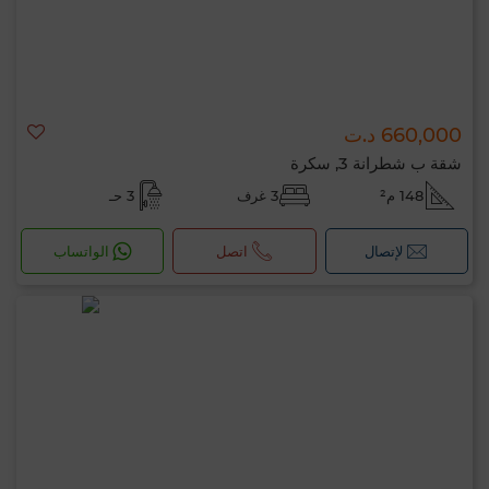
660,000 د.ت
شقة ب شطرانة 3, سكرة
148 م²
3 غرف
3 حـ
لإتصال
اتصل
الواتساب