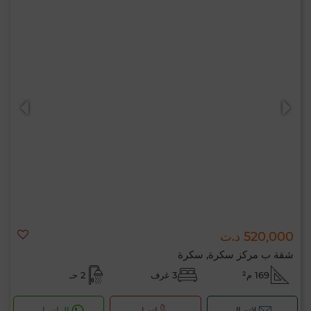
520,000 د.ت
شقة ب مركز سكرة, سكرة
169 م²
3 غرف
2 حـ
لإتصال
اتصل
الواتساب