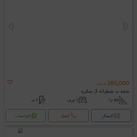
285,000 د.ت
شقة ب شطرانة 3, سكرة
65 م²
1 غرف
1 حـ
لإتصال
اتصل
الواتساب