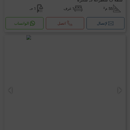
55 م²
1 غرف
1 حـ
لإتصال
اتصل
الواتساب