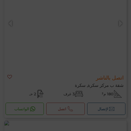
اتصل بالناشر
شقة ب مركز سكرة, سكرة
180 م²
3 غرف
2 حـ
لإتصال
اتصل
الواتساب