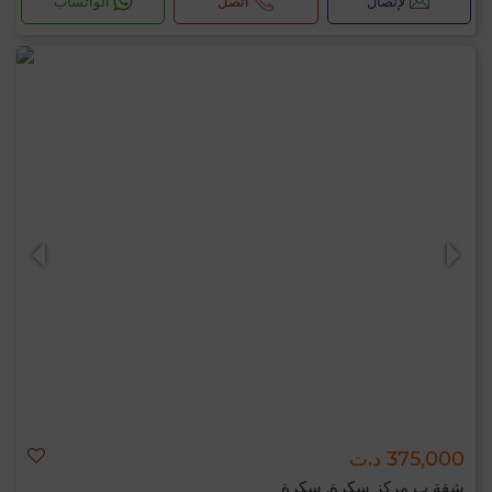
لإتصال
اتصل
الواتساب
375,000 د.ت
شقة ب مركز سكرة, سكرة