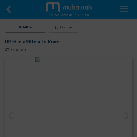
Il sito di case #1 in Tunisia
Filtro
Ordina
Uffici in affitto a Le Kram
67
risultati