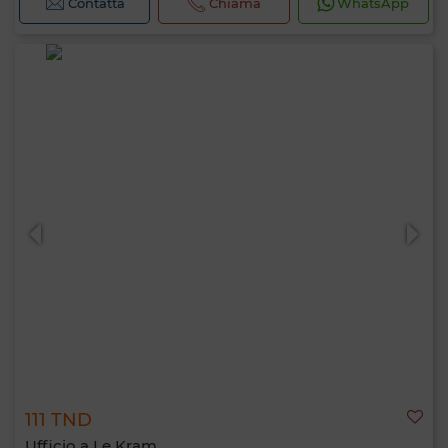
Contatta
Chiama
WhatsApp
111 TND
Ufficio a Le Kram