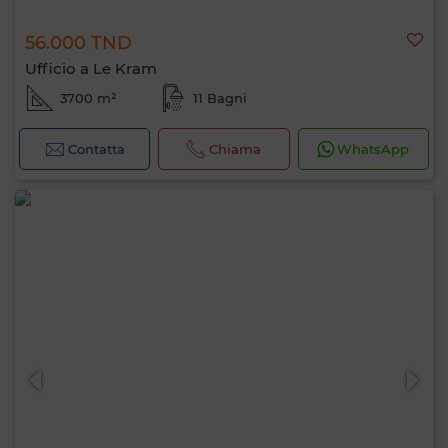
56.000 TND
Ufficio a Le Kram
3700 m²
11 Bagni
Contatta
Chiama
WhatsApp
Ciao, sono MIA. Quale criterio vuoi
applicare ora?