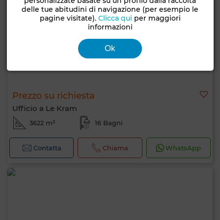
personalizzate basate su un profilo dalla raccolta
delle tue abitudini di navigazione (per esempio le
pagine visitate).
Clicca qui
per maggiori
informazioni
Ok
Prezzo su richiesta
Ufficio a Le Kram
3622 m²
16 Bagni
Contatta
Chiama
WhatsApp