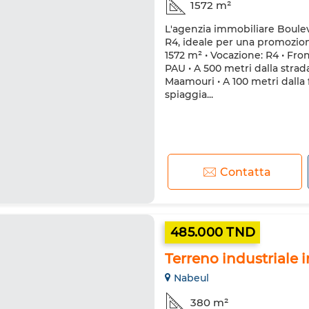
1572 m²
L'agenzia immobiliare Boulev
R4, ideale per una promozione
1572 m² • Vocazione: R4 • Fro
PAU • A 500 metri dalla strad
Maamouri • A 100 metri dalla f
spiaggia...
Contatta
485.000 TND
Terreno industriale 
Nabeul
380 m²