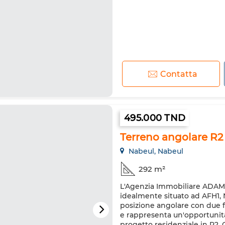
Contatta
495.000 TND
Terreno angolare R2
Nabeul, Nabeul
292 m²
L'Agenzia Immobiliare ADAM 
idealmente situato ad AFH1, 
posizione angolare con due fa
e rappresenta un'opportunità
progetto residenziale in R2. 