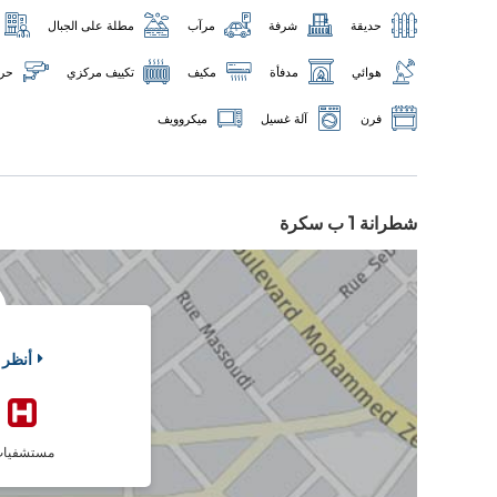
حديقة
شرفة
مرآب
مطلة على الجبال
هوائي
مدفأة
مكيف
تكييف مركزي
حر
فرن
آلة غسيل
ميكروويف
شطرانة 1 ب سكرة
أنظر 
مستشفيا