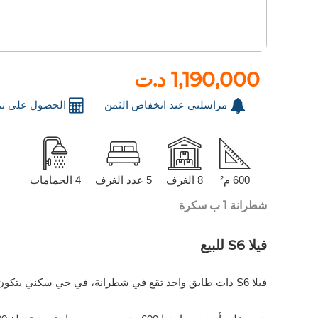
1,190,000 د.ت
مراسلتي عند انخفاض الثمن
الحصول على تم
600 م²
8 الغرف
5 عدد الغرف
4 الحمامات
شطرانة 1 ب سكرة
فيلا S6 للبيع
فيلا S6 ذات طابق واحد تقع في شطرانة، في حي سكني يتكون حصريًا من الفيلات، توفر الهدوء والخصوصية.