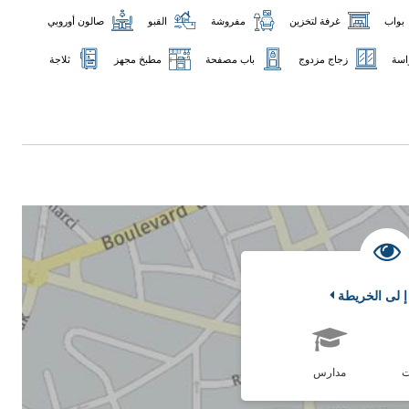
بواب
غرفة لتخزين
مفروشة
القبو
صالون أوروبي
اسة
زجاج مزدوج
باب مصفحة
مطبخ مجهز
ثلاجة
إ لى الخريطة
ت
مدارس