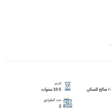
قديم
 / صالح للسكن
10-5 سنوات
عدد الطوابق
2