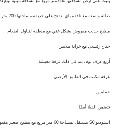
بنيت على أرض مساحتها 600 متر مربع مع مساحة مبنية تبلغ 400 متر مربع، وتتكون كما يلي:
صالة واسعة مع نافذة باي، تفتح على حديقة مساحتها 200 متر مربع مرتبة على ثلاثة جوانب
مطبخ حديث مفروش بشكل غني مع منطقة لتناول الطعام
جناح رئيسي مع خزانة ملابس
أربع غرف نوم، بما في ذلك غرفة معيشة
غرفة مكتب في الطابق الأرضي
حمامين
تتضمن الفيلا أيضًا:
استوديو S0 مستقل بمساحة 60 متر مربع مع مطبخ صغير مفتوح