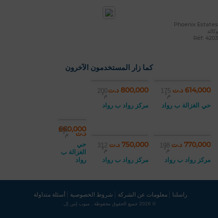
Phoenix Estates
وكالة
Réf: 4203
كما زار المستخدمون الآخرون
614,000 د.ت
800,000 د.ت
200
175
م²
م²
حي الغزالة ب رواد
مركز رواد ب رواد
660,000
200
د.ت
م²
770,000 د.ت
750,000 د.ت
حي
312
198
م²
م²
الغزالة ب
مركز رواد ب رواد
مركز رواد ب رواد
رواد
راسلنا
معلومات عن الشركة
شروط الخصوصية
أسئلة متداولة
© 2026 جميع الحقوق محفوظة . مبوب إس إل.