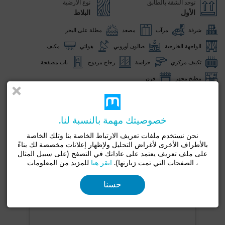
توجد الشقة بالطابق
نوع الأرضية
الأول
البلاط
شرفة
مرآب
مصعد
مطلة على البحر
الواجهة الخارجية
صالون أوروبي
هوائي
مكيف
تكييف مركزي
حراسة
زجاج مزدوج
باب مصفحة
مطبخ مجهز
فرن
شاهد المزيد من الصور
خصوصيتك مهمة بالنسبة لنا.
نحن نستخدم ملفات تعريف الارتباط الخاصة بنا وتلك الخاصة
بالأطراف الأخرى لأغراض التحليل ولإظهار إعلانات مخصصة لك بناءً
على ملف تعريف يعتمد على عاداتك في التصفح (على سبيل المثال
، الصفحات التي تمت زيارتها).
انقر هنا
للمزيد من المعلومات
حسنا