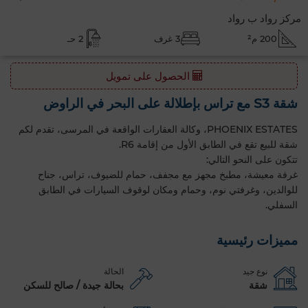
مركز رواد ب رواد
200 م²
3 غرف
2 حـ
الحصول على تمويل
شقة S3 مع تراس بإطلالة على البحر في الراوض
PHOENIX ESTATES، وكالة العقارات الواقعة في المرسى، تقدم لكم
شقة للبيع تقع في الطابق الأول من إقامة R6.
تتكون على النحو التالي:
غرفة معيشة، مطبخ مجهز مع مجفف، حمام للضيوف، تراس، جناح
للوالدين، وغرفتي نوم، وحمام ومكان لوقوف السيارات في الطابق
السفلي.
مميزات رئيسية
نوع جيد
الحالة
شقة
بحالة جيدة / صالح للسكن