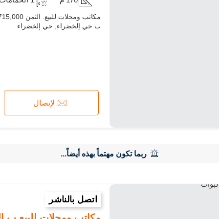
ب حي إلخضراء, حي إلخضراء
لإتصال
ربما تكون مهتماً بهذه أيضاً...
اتصل بالناشر
مكاتب ومحلات للبيع ب العوينة. ال