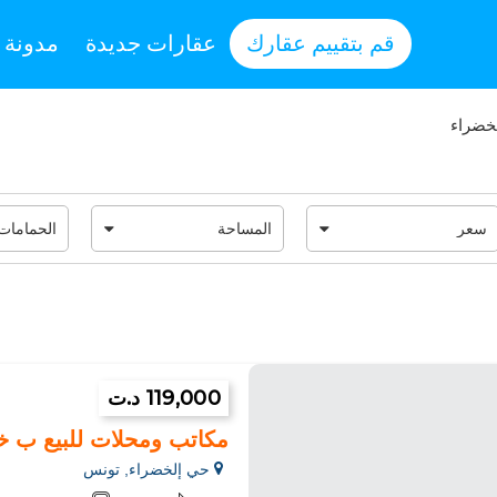
قم بتقييم عقارك
عقارات جديدة
مدونة
خضراء
119,000 د.ت
مكاتب ومحلات للبيع ب خير ا
حي إلخضراء, تونس