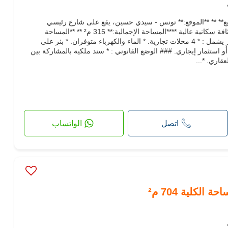
بيع** ** **الموقع:** تونس - سيدي حسين، يقع على شارع رئيسي
وتجاري، يتمتع بحركة مرور كبيرة وكثافة سكانية عالية ****المساحة الإجمالية:** 315 م² ** **المساحة
المغطاة:** حوالي 270 م² ### العقار يشمل : * 4 محلات تجارية. * الماء والكهرباء متوفران. * بئر على
و استثمار إيجاري. ### الوضع القانوني : * سند ملكية بالمشاركة بين
قاري. *...
اتصل
الواتساب
الكلية 704 م²