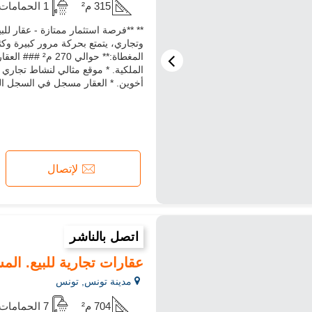
315 م²
1 الحمامات
** **فرصة استثمار ممتازة - عقار لل
الملكية. * موقع مثالي لنشاط تجاري أ
أخوين. * العقار مسجل في السجل الع
لإتصال
اتصل بالناشر
عقارات تجارية للبيع. المساحة 
مدينة تونس, تونس
704 م²
7 الحمامات