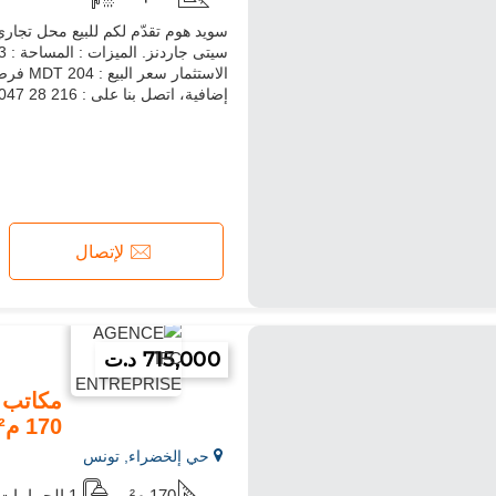
الاستث
إضافية، اتصل بنا على : 216 28 047 983 / 216 54 941 053 (واتساب)
لإتصال
715,000 د.ت
مكاتب و
170 م²
حي إلخضراء, تونس
170 م²
1 الحمامات