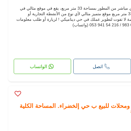
سويد هوم تقدّم لكم للبيع محل تجاري مباشر من المطور بمساحة 33 متر مربع، يقع في موقع مثالي في
سيتى جاردنز. الميزات : المساحة : 33 متر مربع موقع متميز مثالي لأي نوع من الأنشطة التجارية أو
مار سعر البيع : 204 MDT فرصة لا تفوت لتطوير عملك في حي ديناميكي ! لزيارة أو طلب معلومات
اتصل
الواتساب
محلات للبيع ب حي إلخضراء. المساحة الكلية