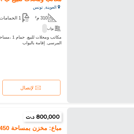
العوينة, تونس
310 م²
1 الحمامات
بواب
المرسى. إقامة بالبواب
لإتصال
800,000 د.ت
مباع: مخزن بمساحة 450 متر مربع في وسط مدينة تونس