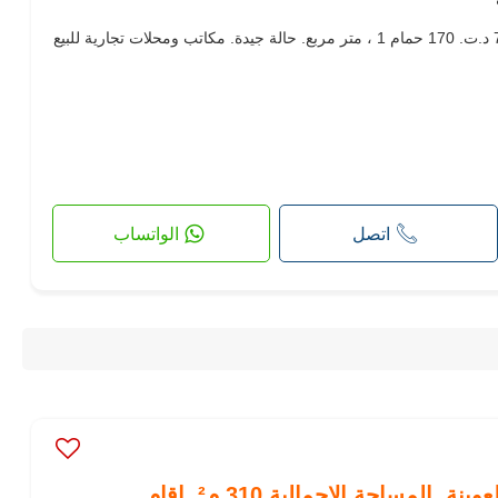
مكاتب ومحلات للبيع. الثمن 715,000 د.ت. 170 حمام 1 ، متر مربع. حالة جيدة. مكاتب ومحلات تجارية للبيع
اتصل
الواتساب
مساحة الإجمالية 310 م². إقام...