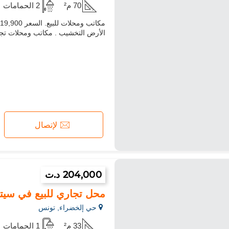
70 م²
2 الحمامات
الأرض التخشيب . مكاتب ومحلات تجار
لإتصال
204,000 د.ت
محل تجاري للبيع في سيت
حي إلخضراء, تونس
33 م²
1 الحمامات