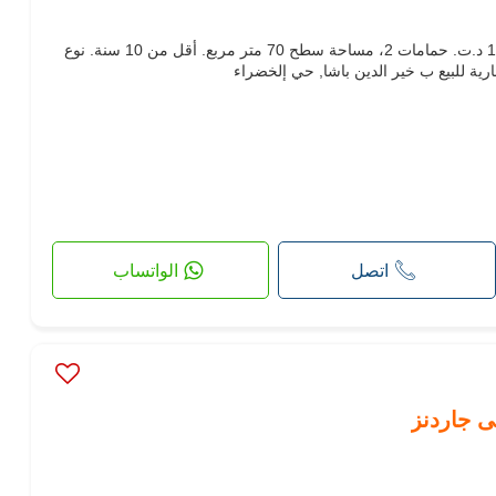
مكاتب ومحلات للبيع. السعر 119,900 د.ت. حمامات 2، مساحة سطح 70 متر مربع. أقل من 10 سنة. نوع
ية للبيع ب خير الدين باشا, حي إلخضراء
اتصل
الواتساب
ى جاردنز