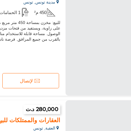
مدينة تونس, تونس
450 م²
1 الحمامات
على زاوية، ويستفيد من فتحات مزد
الوصول. مساحة قابلة للاستخدام منا
بالقرب من جميع المرافق. فرصة نادرة
لإتصال
280,000 د.ت
العقارات والممتلكات للبي
العقبة, تونس