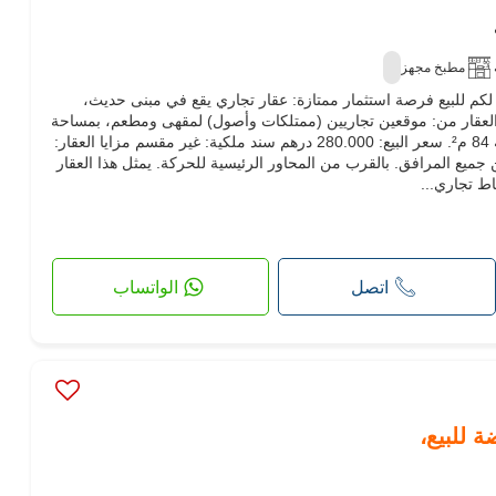
مطبخ مجهز
م لكم للبيع فرصة استثمار ممتازة: عقار تجاري يقع في مبنى حديث،
العقار من: موقعين تجاريين (ممتلكات وأصول) لمقهى ومطعم، بمساحة
مشيدة قدرها 220 م² وأرض بمساحة 84 م². سعر البيع: 280.000 درهم سند ملكية: غير مقسم مزايا العقار:
جميع المرافق. بالقرب من المحاور الرئيسية للحركة. يمثل هذا العقار
ط تجاري...
اتصل
الواتساب
ة للبيع،