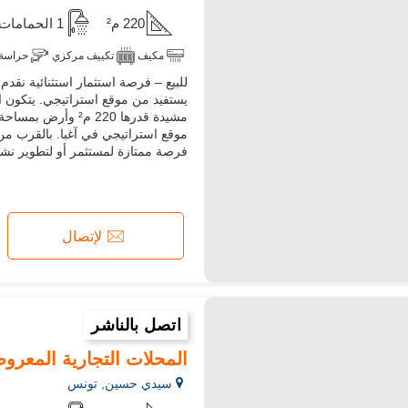
220 م²
1 الحمامات
مكيف
تكييف مركزي
حراسة
للبيع – فرصة استثمار استثنائية نقد
يستفيد من موقع استراتيجي. يتكون 
موقع استراتيجي في آغبا. بالقرب من 
فرصة ممتازة لمستثمر أو لتطوير نشا
لإتصال
اتصل بالناشر
المحلات التجارية المعروض
سيدي حسين, تونس