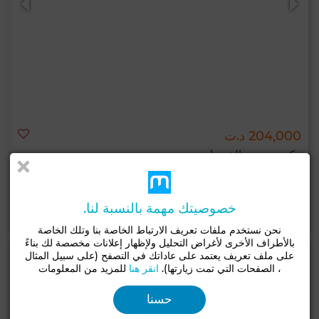
204,000 د.ت
مكتب ب حي إلخضراء, تونس
33 م²
1 حـ
خصوصيتك مهمة بالنسبة لنا.
لإتصال
اتصل
الواتساب
نحن نستخدم ملفات تعريف الارتباط الخاصة بنا وتلك الخاصة
بالأطراف الأخرى لأغراض التحليل ولإظهار إعلانات مخصصة لك بناءً
على ملف تعريف يعتمد على عاداتك في التصفح (على سبيل المثال
، الصفحات التي تمت زيارتها).
انقر هنا
للمزيد من المعلومات
حسنا