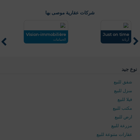
شركات عقارية موصى بها
mo
Vision-immobilière
Just on time
أريانة
الحمامات
ناب
نوع جيد
شقق للبيع
منزل للبيع
فيلا للبيع
مكتب للبيع
ارض للبيع
مزرعة للبيع
عقارات متنوعة للبيع