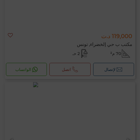
119,000 د.ت
مكتب ب حي إلخضراء, تونس
مرحبًا، أنا MIA. ما المعيار الذي ترغب في تطبيقه
70 م²
2 حـ
الآن؟
لإتصال
اتصل
الواتساب