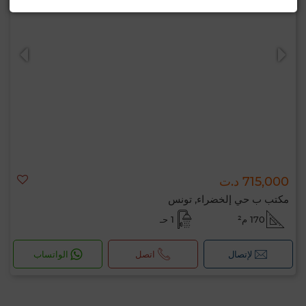
715,000 د.ت
مكتب ب حي إلخضراء, تونس
170 م²
1 حـ
لإتصال
اتصل
الواتساب