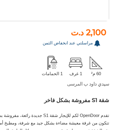
2,100 د.ت
مراسلتي عند انخفاض الثمن
60 م²
1 غرف
1 الحمامات
سيدي داود ب المرسى
شقة S1 مفروشة بشكل فاخر
تقدم OpenDoor لكم للإيجار شقة S1 جديدة رائعة، مفروشة بشكل فاخر، تقع في مجمع سكني آمن في المرسى.
تتكون من غرفة معيشة مضاءة بشكل جيد مع شرفة، ومطبخ أمر