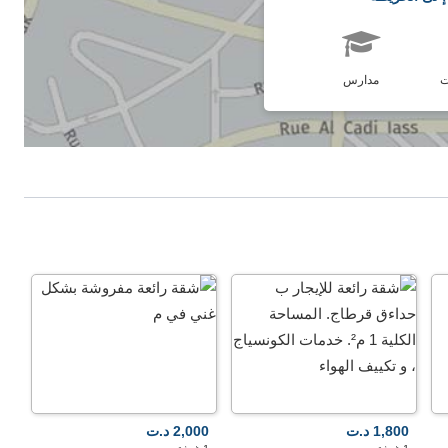
ت
مدارس
1,800 د.ت
2,000 د.ت