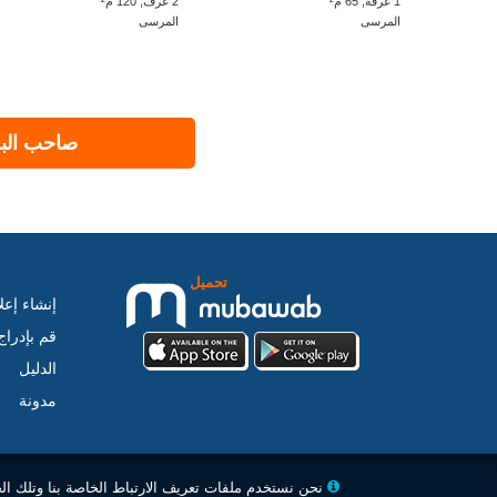
1 غرفة, 65 م²
2 غرف, 120 م²
المرسى
المرسى
صاحب البر
تحميل
إنشاء إعل
قم بإدرا
الدليل
مدونة
نحن نستخدم ملفات تعريف الارتباط الخاصة بنا وتلك ال