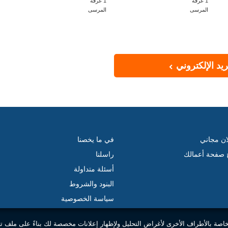
1 غرفة
1 غرفة
المرسى
المرسى
يد الإلكتروني
ان مجاني
في ما يخصنا
ج صفحة أعمالك
راسلنا
أسئلة متداولة
البنود والشروط
سياسة الخصوصية
خاصة بالأطراف الأخرى لأغراض التحليل ولإظهار إعلانات مخصصة لك بناءً على ملف ت