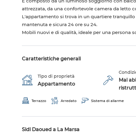
È composto da un luminoso soggiorno con balc
attrezzata, da una confortevole camera da letto
L'appartamento si trova in un quartiere tranquillo e
mantenuta e sicura 24 ore su 24.
Mobili nuovi e di qualità, ideale per una persona s
Caratteristiche generali
Condizi
Tipo di proprietà
Mai abi
Appartamento
ristrut
Terrazzo
Arredato
Sistema di allarme
Sidi Daoued a La Marsa