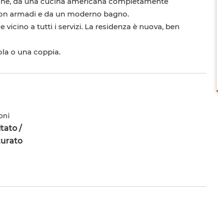
one, da una cucina americana completamente
 con armadi e da un moderno bagno.
 vicino a tutti i servizi. La residenza è nuova, ben
ola o una coppia.
oni
tato /
turato