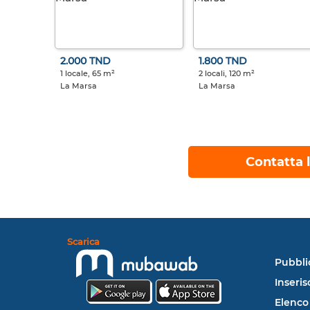
2.000 TND
1.800 TND
1 locale, 65 m²
2 locali, 120 m²
La Marsa
La Marsa
Contatta l
Scarica
Pubbli
Inseris
Elenco