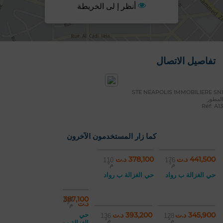
أنظر إ لى الخريطة
تفاصيل الاتصال
STE NEAPOLIS IMMOBILIERE SNI
المطور
Réf: A13
كما زار المستخدمون الآخرون
441,500 د.ت
378,100 د.ت
110
176
م²
م²
حي الغزالة ب رواد
حي الغزالة ب رواد
387,100
104
د.ت
م²
345,900 د.ت
393,200 د.ت
حي
136
128
م²
م²
الغزالة ب