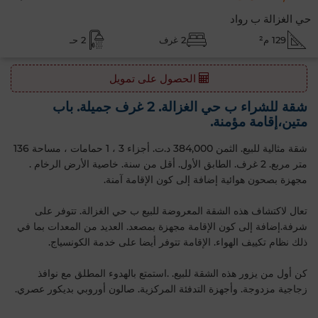
حي الغزالة ب رواد
129 م²
2 غرف
2 حـ
الحصول على تمويل
شقة للشراء ب حي الغزالة. 2 غرف جميلة. باب
متين،إقامة مؤمنة.
شقة مثالية للبيع. الثمن 384,000 د.ت. أجزاء 3 ، 1 حمامات ، مساحة 136
متر مربع. 2 غرف. الطابق الأول‎. أقل من سنة. خاصية الأرض الرخام .
مجهزة بصحون هوائية إضافة إلى كون الإقامة آمنة.
تعال لاكتشاف هذه الشقة المعروضة للبيع ب حي الغزالة. تتوفر على
شرفة.إضافة إلى كون الإقامة مجهزة بمصعد. العديد من المعدات بما في
ذلك نظام تكييف الهواء. الإقامة تتوفر أيضا على خدمة الكونسياج.
كن أول من يزور هذه الشقة للبيع. .استمتع بالهدوء المطلق مع نوافذ
زجاجية مزدوجة. وأجهزة التدفئة المركزية. صالون أوروبي بديكور عصري.