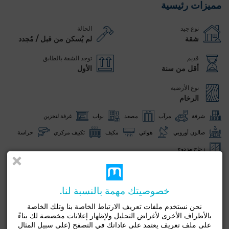
مميزات رئيسية
نوع جيد
الحالة
شقة
لم يُسكن من قبل / مُجدد
قديم
توجد الشقة بالطابق
أقل من سنة
الأول
نوع الأرضية
الرخام
شرفة
مرآب
مصعد
بواب
غرفة لتخزين
صالون أوروبي
هوائي
مكيف
تكييف مركزي
حراسة
زجاج مزدوج
شاهد المزيد من الصور
خصوصيتك مهمة بالنسبة لنا.
نحن نستخدم ملفات تعريف الارتباط الخاصة بنا وتلك الخاصة
بالأطراف الأخرى لأغراض التحليل ولإظهار إعلانات مخصصة لك بناءً
على ملف تعريف يعتمد على عاداتك في التصفح (على سبيل المثال