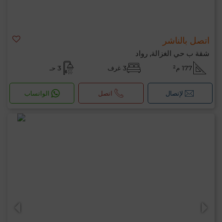
اتصل بالناشر
شقة ب حي الغزالة, رواد
177 م²
3 غرف
3 حـ
لإتصال
اتصل
الواتساب