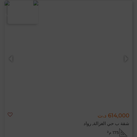
614,000 د.ت
شقة ب حي الغزالة, رواد
175 م²