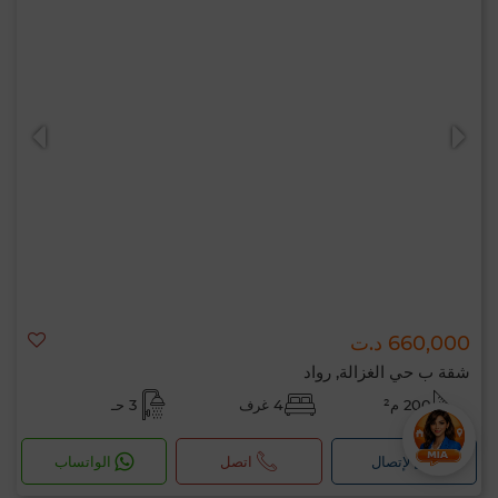
660,000 د.ت
شقة ب حي الغزالة, رواد
200 م²
4 غرف
3 حـ
لإتصال
اتصل
الواتساب