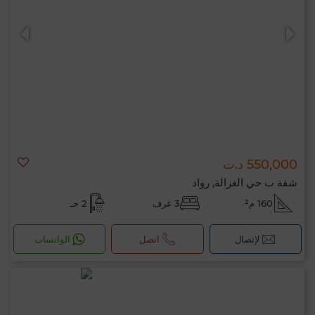
0 / 500
550,000 د.ت
شقة ب حي الغزالة, رواد
160 م²
3 غرف
2 حـ
لإتصال
اتصل
الواتساب