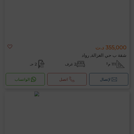
355,000 د.ت
شقة ب حي الغزالة, رواد
111 م²
2 غرف
2 حـ
لإتصال
اتصل
الواتساب