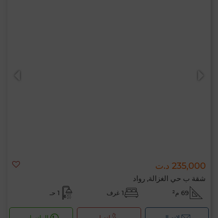
235,000 د.ت
شقة ب حي الغزالة, رواد
69 م²
1 غرف
1 حـ
لإتصال
اتصل
الواتساب