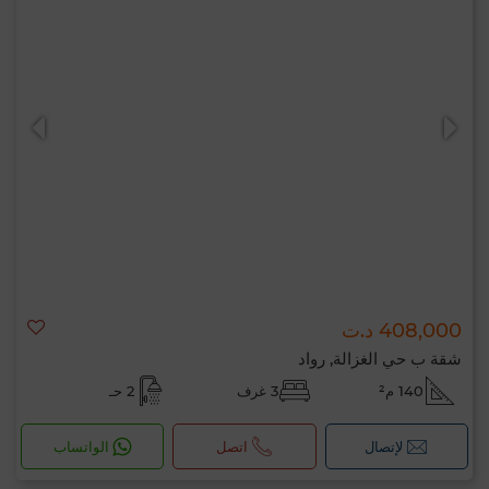
408,000 د.ت
شقة ب حي الغزالة, رواد
140 م²
3 غرف
2 حـ
لإتصال
اتصل
الواتساب