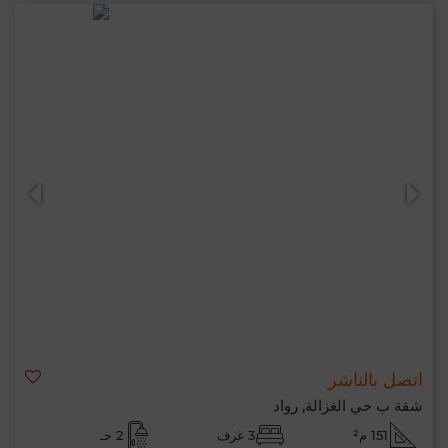
اتصل بالناشر
شقة ب حي الغزالة, رواد
151 م²
3 غرف
2 حـ