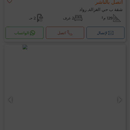
اتصل بالناشر
شقة ب حي الغزالة, رواد
129 م²
2 غرف
2 حـ
لإتصال
اتصل
الواتساب