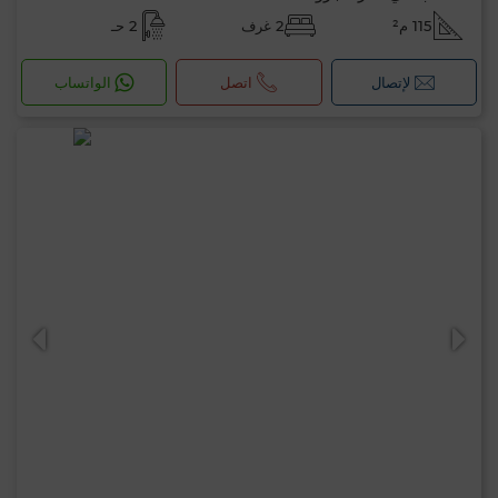
115 م²
2 غرف
2 حـ
لإتصال
اتصل
الواتساب