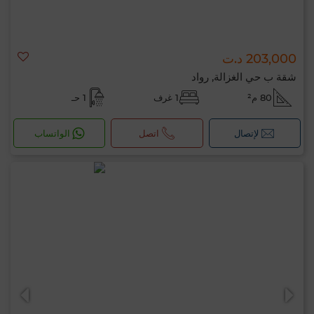
203,000 د.ت
شقة ب حي الغزالة, رواد
80 م²
1 غرف
1 حـ
لإتصال
اتصل
الواتساب