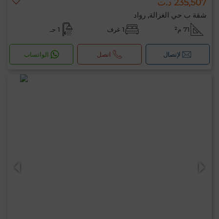
235,507 د.ت
شقة ب حي الغزالة, رواد
71 م²
1 غرف
1 حـ
لإتصال
اتصل
الواتساب