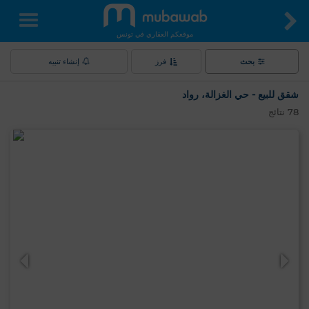
موقعكم العقاري في تونس
بحث
فرز
إنشاء تنبيه
شقق للبيع - حي الغزالة، رواد
78
نتائج