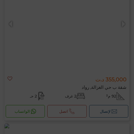
355,000 د.ت
شقة ب حي الغزالة, رواد
92 م²
2 غرف
2 حـ
لإتصال
اتصل
الواتساب