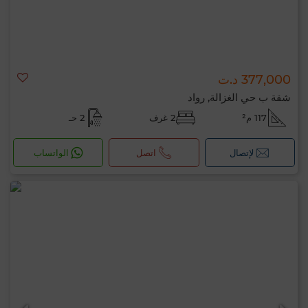
377,000 د.ت
شقة ب حي الغزالة, رواد
117 م²
2 غرف
2 حـ
لإتصال
اتصل
الواتساب