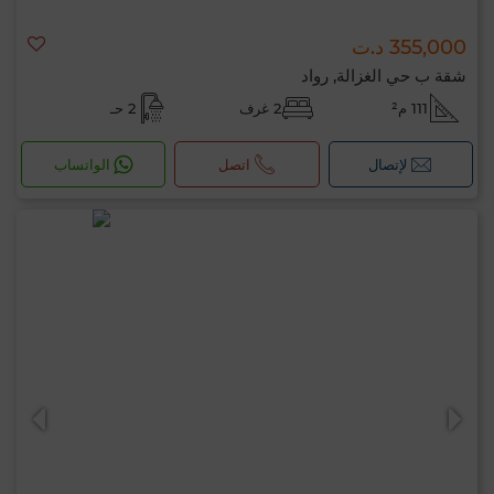
355,000 د.ت
شقة ب حي الغزالة, رواد
111 م²
2 غرف
2 حـ
لإتصال
اتصل
الواتساب
مرحبًا، أنا MIA. ما المعيار الذي ترغب في تطبيقه
الآن؟