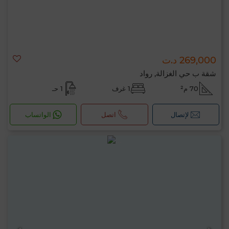
269,000 د.ت
شقة ب حي الغزالة, رواد
70 م²
1 غرف
1 حـ
لإتصال
اتصل
الواتساب