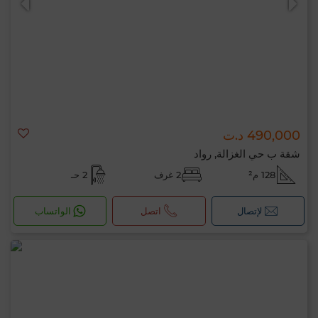
490,000 د.ت
شقة ب حي الغزالة, رواد
128 م²
2 غرف
2 حـ
لإتصال
اتصل
الواتساب