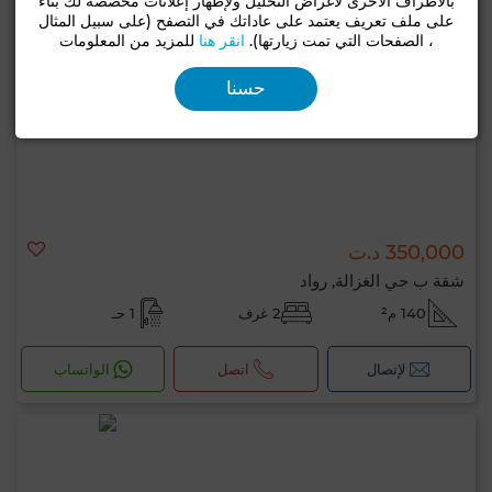
بالأطراف الأخرى لأغراض التحليل ولإظهار إعلانات مخصصة لك بناءً
على ملف تعريف يعتمد على عاداتك في التصفح (على سبيل المثال
، الصفحات التي تمت زيارتها).
انقر هنا
للمزيد من المعلومات
حسنا
350,000 د.ت
شقة ب حي الغزالة, رواد
140 م²
2 غرف
1 حـ
لإتصال
اتصل
الواتساب