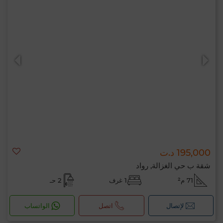
195,000 د.ت
شقة ب حي الغزالة, رواد
71 م²
1 غرف
2 حـ
لإتصال
اتصل
الواتساب