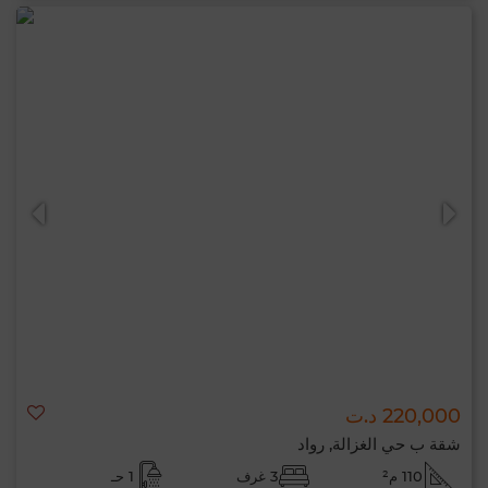
220,000 د.ت
شقة ب حي الغزالة, رواد
110 م²
3 غرف
1 حـ