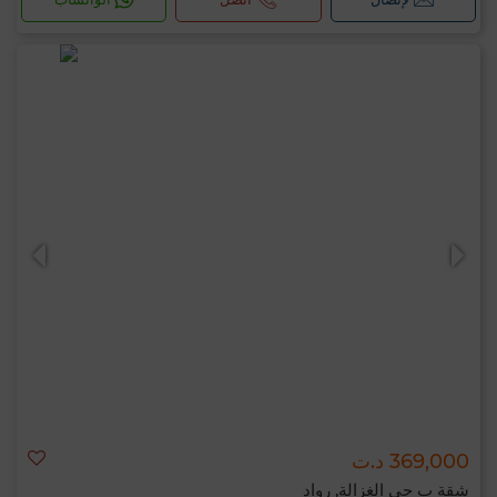
369,000 د.ت
شقة ب حي الغزالة, رواد