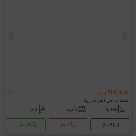
310,000 د.ت
شقة ب حي الغزالة, رواد
100 م²
2 غرف
2 حـ
لإتصال
اتصل
الواتساب