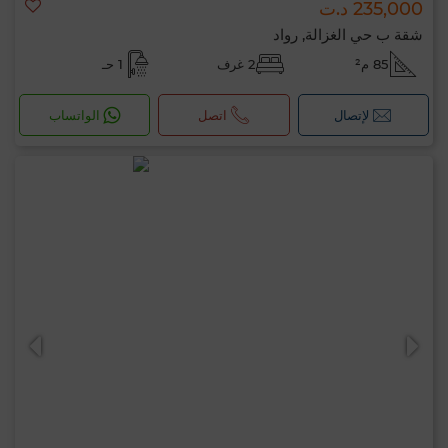
235,000 د.ت
شقة ب حي الغزالة, رواد
85 م²
2 غرف
1 حـ
لإتصال
اتصل
الواتساب