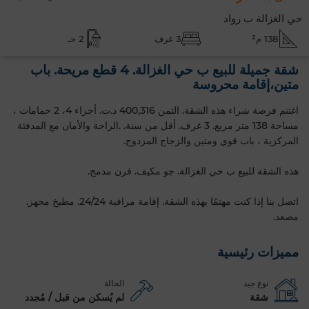
حي الغزالة ب رواد
138 م²
3 غرف
2 حـ
شقة جميلة للبيع ب حي الغزالة. 4 قطع مريحة. باب
متين،إقامة محروسة
اغتنم فرصة شراء هذه الشقة. الثمن 400,316 د.ت. أجزاء 4، 2 حمامات ،
مساحة 138 متر مربع. 3 غرف. أقل من سنة. .الراحة والأمان مع المدفئة
المركزية ، باب قوي ومتين والزجاج المزدوج.
هذه الشقة للبيع ب حي الغزالة. جو مكيف. فرن مدمج.
اتصل بنا إذا كنت مهتمًا بهذه الشقة. إقامة مراقبة 24/24. مطبخ مجهز.
مصعد.
مميزات رئيسية
نوع جيد
الحالة
شقة
لم يُسكن من قبل / مُجدد