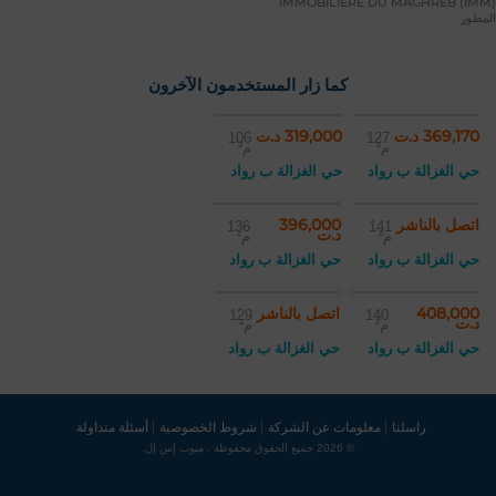
IMMOBILIERE DU MAGHREB (IMM)
المطور
كما زار المستخدمون الآخرون
369,170 د.ت
319,000 د.ت
106
127
م²
م²
حي الغزالة ب رواد
حي الغزالة ب رواد
اتصل بالناشر
396,000
136
141
د.ت
م²
م²
حي الغزالة ب رواد
حي الغزالة ب رواد
408,000
اتصل بالناشر
129
140
د.ت
م²
م²
حي الغزالة ب رواد
حي الغزالة ب رواد
راسلنا
معلومات عن الشركة
شروط الخصوصية
أسئلة متداولة
© 2026 جميع الحقوق محفوظة . مبوب إس إل.