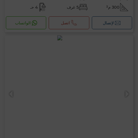
300 م²
5 غرف
4 حـ
لإتصال
اتصل
الواتساب