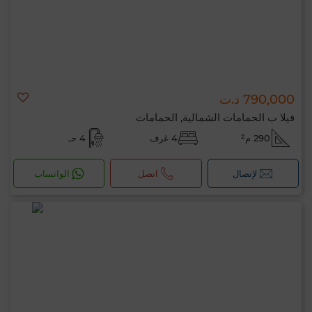
790,000 د.ت
فيلا ب الحمامات الشمالية, الحمامات
290 م²
4 غرف
4 حـ
لإتصال
اتصل
الواتساب