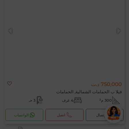
750,000 د.ت
فيلا ب الحمامات الشمالية, الحمامات
300 م²
4 غرف
3 حـ
لإتصال
اتصل
الواتساب