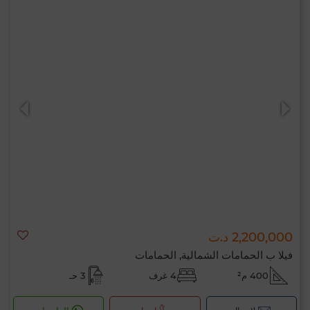
2,200,000 د.ت
فيلا ب الحمامات الشمالية, الحمامات
400 م²
4 غرف
3 حـ