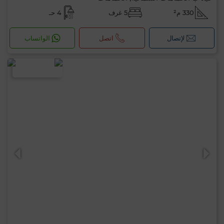
330 م²
5 غرف
4 حـ
لإتصال
اتصل
الواتساب