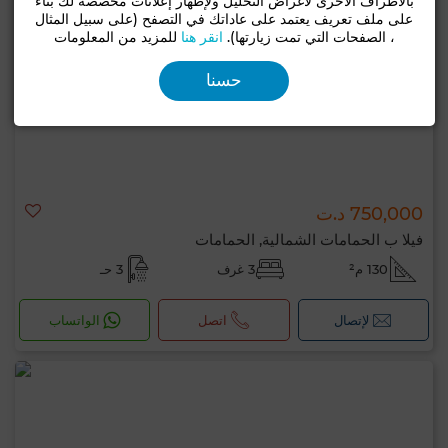
بالأطراف الأخرى لأغراض التحليل ولإظهار إعلانات مخصصة لك بناءً
على ملف تعريف يعتمد على عاداتك في التصفح (على سبيل المثال
، الصفحات التي تمت زيارتها).
انقر هنا
للمزيد من المعلومات
حسنا
750,000 د.ت
فيلا ب الحمامات الشمالية, الحمامات
130 م²
3 غرف
3 حـ
لإتصال
اتصل
الواتساب