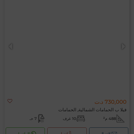
730,000 د.ت
فيلا ب الحمامات الشمالية, الحمامات
488 م²
10 غرف
7 حـ
لإتصال
اتصل
الواتساب