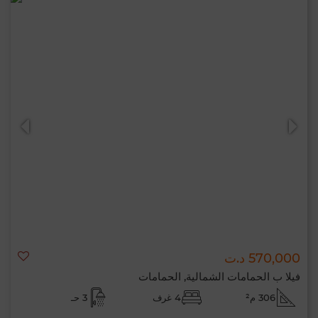
570,000 د.ت
فيلا ب الحمامات الشمالية, الحمامات
306 م²
4 غرف
3 حـ