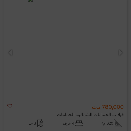
780,000 د.ت
فيلا ب الحمامات الشمالية, الحمامات
320 م²
4 غرف
3 حـ