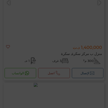
1,400,000 د.ت
منزل ب مركز سكرة, سكرة
300 م²
3 غرف
1 حـ
لإتصال
اتصل
الواتساب