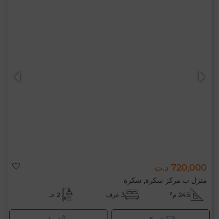
720,000 د.ت
منزل ب مركز سكرة, سكرة
245 م²
3 غرف
2 حـ