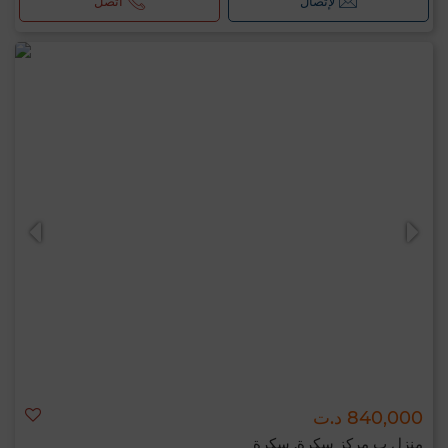
لإتصال
اتصل
840,000 د.ت
منزل ب مركز سكرة, سكرة