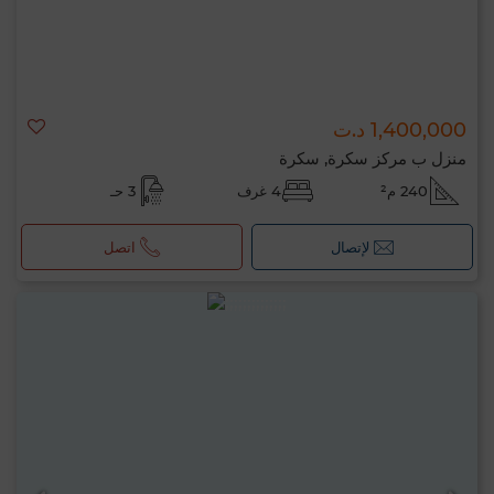
1,400,000 د.ت
منزل ب مركز سكرة, سكرة
240 م²
4 غرف
3 حـ
لإتصال
اتصل