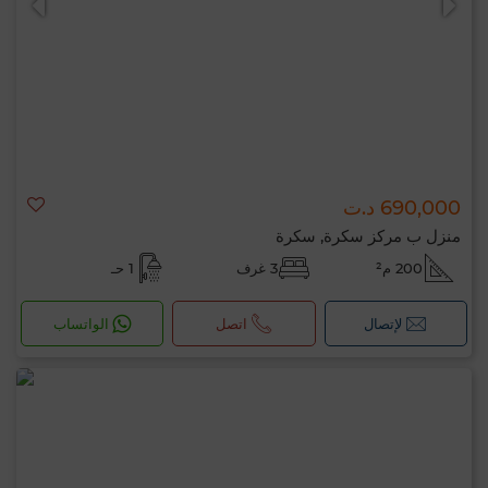
690,000 د.ت
منزل ب مركز سكرة, سكرة
200 م²
3 غرف
1 حـ
لإتصال
اتصل
الواتساب