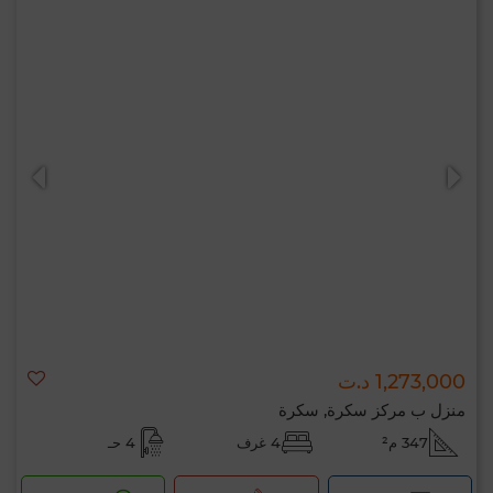
1,273,000 د.ت
منزل ب مركز سكرة, سكرة
347 م²
4 غرف
4 حـ