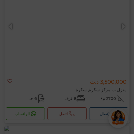
3,500,000 د.ت
منزل ب مركز سكرة, سكرة
2700 م²
8 غرف
6 حـ
لإتصال
اتصل
الواتساب