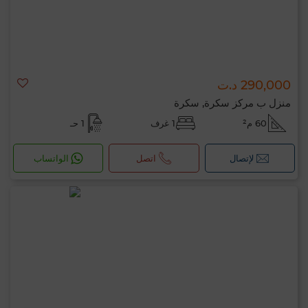
290,000 د.ت
منزل ب مركز سكرة, سكرة
60 م²
1 غرف
1 حـ
لإتصال
اتصل
الواتساب