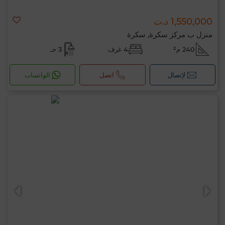
1,550,000 د.ت
منزل ب مركز سكرة, سكرة
240 م²
4 غرف
3 حـ
لإتصال
اتصل
الواتساب
مرحبًا، أنا MIA. ما المعيار الذي ترغب في تطبيقه
الآن؟