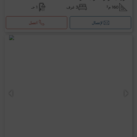
160 م²
3 غرف
1 حـ
لإتصال
اتصل