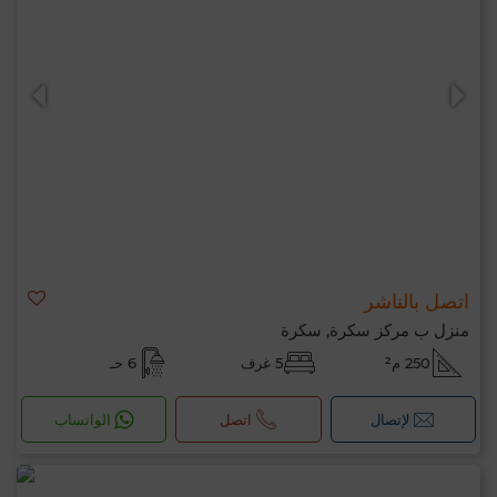
اتصل بالناشر
منزل ب مركز سكرة, سكرة
250 م²
5 غرف
6 حـ
لإتصال
اتصل
الواتساب