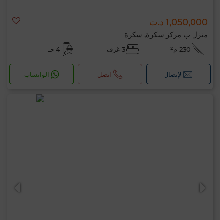
1,050,000 د.ت
منزل ب مركز سكرة, سكرة
230 م²
3 غرف
4 حـ
لإتصال
اتصل
الواتساب