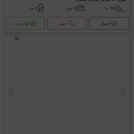
150 م²
3 غرف
2 حـ
لإتصال
اتصل
الواتساب