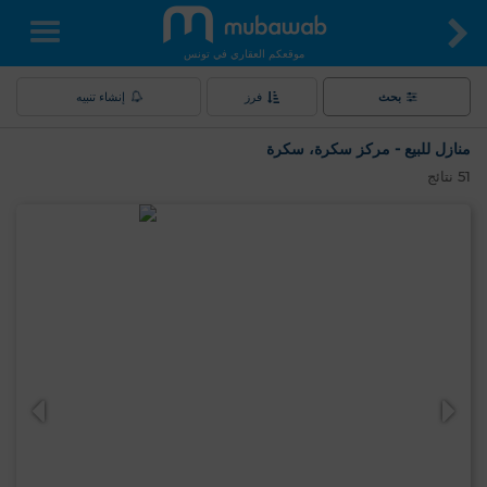
موقعكم العقاري في تونس
بحث
فرز
إنشاء تنبيه
منازل للبيع - مركز سكرة، سكرة
51
نتائج