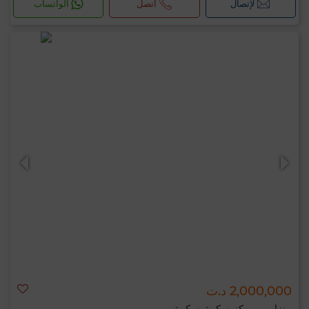
لإتصال
اتصل
الواتساب
2,000,000 د.ت
منزل ب مركز سكرة, سكرة