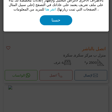
بالأطراف الأخرى لأغراض التحليل ولإظهار إعلانات مخصصة لك بناءً
على ملف تعريف يعتمد على عاداتك في التصفح (على سبيل المثال
، الصفحات التي تمت زيارتها).
انقر هنا
للمزيد من المعلومات
حسنا
اتصل بالناشر
منزل ب مركز سكرة, سكرة
2500 م²
4 غرف
لإتصال
اتصل
الواتساب