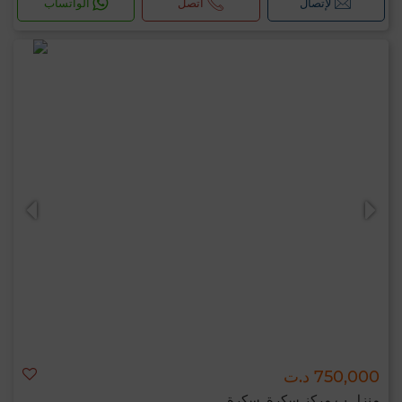
لإتصال
اتصل
الواتساب
750,000 د.ت
منزل ب مركز سكرة, سكرة