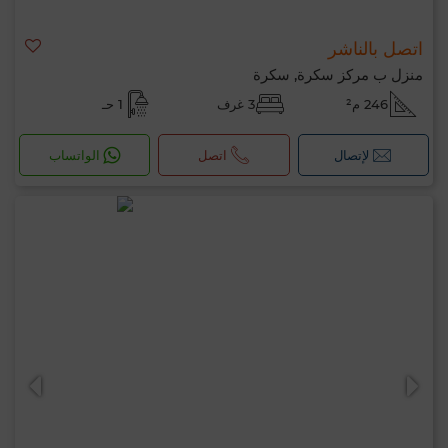
اتصل بالناشر
منزل ب مركز سكرة, سكرة
246 م²
3 غرف
1 حـ
لإتصال
اتصل
الواتساب