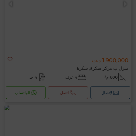
1,900,000 د.ت
0 / 500
منزل ب مركز سكرة, سكرة
600 م²
4 غرف
4 حـ
لإتصال
اتصل
الواتساب