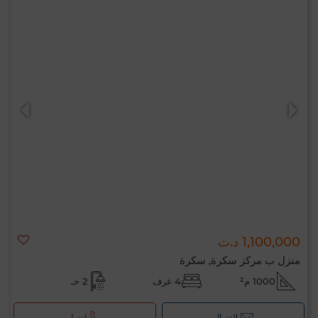
1,100,000 د.ت
منزل ب مركز سكرة, سكرة
1000 م²
4 غرف
2 حـ
لإتصال
اتصل