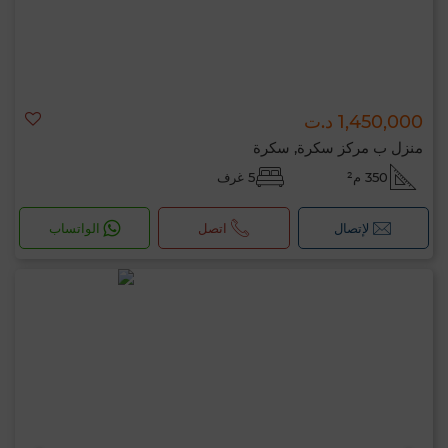
1,450,000 د.ت
منزل ب مركز سكرة, سكرة
350 م²
5 غرف
لإتصال
اتصل
الواتساب