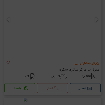
944,965 د.ت
منزل ب مركز سكرة, سكرة
186 م²
3 غرف
3 حـ
لإتصال
اتصل
الواتساب