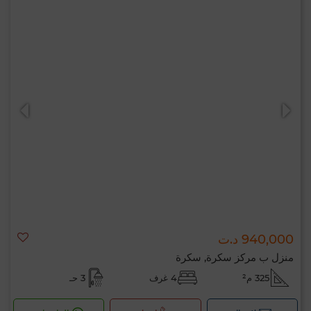
940,000 د.ت
منزل ب مركز سكرة, سكرة
325 م²
4 غرف
3 حـ