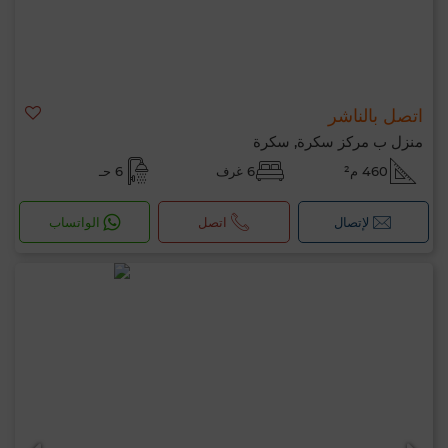
اتصل بالناشر
منزل ب مركز سكرة, سكرة
460 م²
6 غرف
6 حـ
لإتصال
اتصل
الواتساب