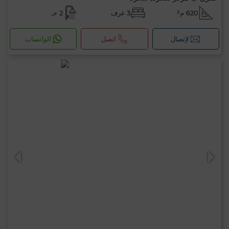
620 م²
3 غرف
2 حـ
لإتصال
اتصل
الواتساب