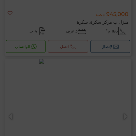
945,000 د.ت
منزل ب مركز سكرة, سكرة
186 م²
3 غرف
4 حـ
لإتصال
اتصل
الواتساب