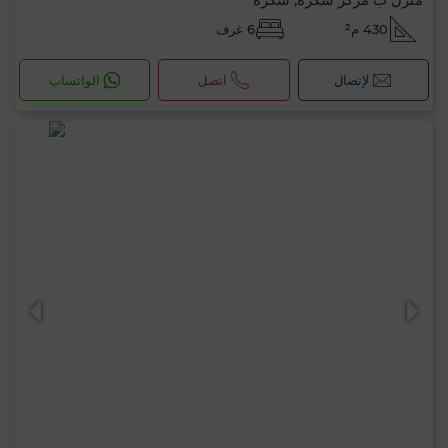
430 م²
6 غرف
لإتصال
اتصل
الواتساب