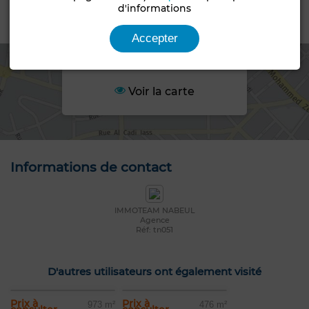
d'informations
Emplacement
Accepter
Voir la carte
Informations de contact
IMMOTEAM NABEUL
Agence
Réf: tn051
D'autres utilisateurs ont également visité
Prix à
Prix à
973 m²
476 m²