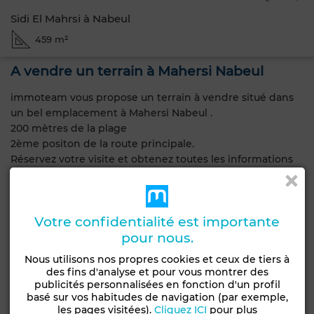
Sidi El Mahrsi à Nabeul
459 m²
A vendre un terrain à Mahersi Nabeul
immoteam vous propose un terrain à vendre situé dans
un bel emplacement à Mahersi Nabeul .
200 mètres de la plage
2ème positon de la route principale.
Réservez votre visite et obtenez toutes les informations
ici
contactez AMENI
Visite du bien disponible 7/7 et Gratuite.
Votre confidentialité est importante
pour nous.
Caractéristiques générales
Nous utilisons nos propres cookies et ceux de tiers à
des fins d'analyse et pour vous montrer des
Type de terrain
Type de bien
publicités personnalisées en fonction d'un profil
Groupement
Terrain
basé sur vos habitudes de navigation (par exemple,
d'habitation
les pages visitées).
Cliquez ICI
pour plus