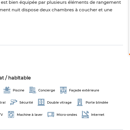
te est bien équipée par plusieurs éléments de rangement
rtiment nuit dispose deux chambres à coucher et une
t / habitable
Piscine
Concierge
Façade extérieure
tral
Sécurité
Double vitrage
Porte blindée
TV
Machine à laver
Micro-ondes
Internet