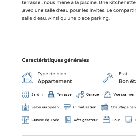
terrasse , nous mène à la piscine. Une kitchenet
,avec une salle d'eau pour les invités. Le compa
salle d'eau. Ainsi qu'une place parking.
Caractéristiques générales
Type de bien
Etat
Appartement
Bon éta
Jardin
Terrasse
Garage
Vue sur mer
Salon européen
Climatisation
Chauffage cen
Cuisine équipée
Réfrigérateur
Four