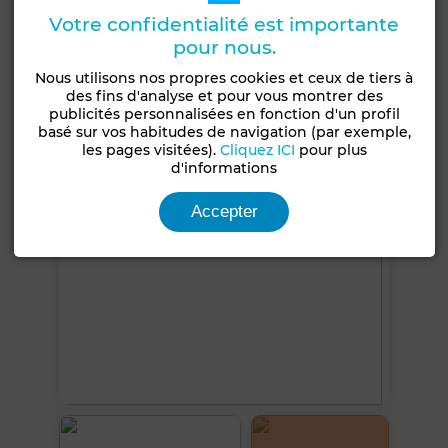
Concierge
Entre-seul
Climatisation
Votre confidentialité est importante
Chauffage central
Sécurité
Double vitrage
pour nous.
Cuisine équipée
Four
Nous utilisons nos propres cookies et ceux de tiers à
des fins d'analyse et pour vous montrer des
publicités personnalisées en fonction d'un profil
Voir plus de photos
basé sur vos habitudes de navigation (par exemple,
les pages visitées).
Cliquez ICI
pour plus
d'informations
Accepter