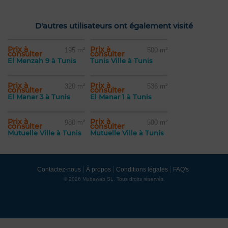
D'autres utilisateurs ont également visité
Prix à
Prix à
195 m²
500 m²
consulter
consulter
El Menzah 9 à Tunis
Tunis Ville à Tunis
Prix à
Prix à
320 m²
536 m²
consulter
consulter
El Manar 3 à Tunis
El Manar 1 à Tunis
Prix à
Prix à
980 m²
500 m²
consulter
consulter
Mutuelle Ville à Tunis
Mutuelle Ville à Tunis
Contactez-nous
À propos
Conditions légales
FAQ's
© 2026 Mubawab SL. Tous droits réservés.