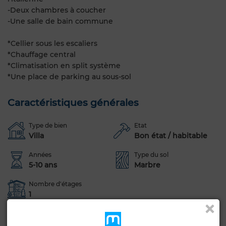
-Deux chambres à coucher
-Une salle de bain commune
*Cellier sous les escaliers
*Chauffage central
*Climatisation en split système
*Une place de parking au sous-sol
Caractéristiques générales
Type de bien
Etat
Villa
Bon état / habitable
Années
Type du sol
5-10 ans
Marbre
Nombre d'étages
1
Jardin
Terrasse
Garage
Piscine