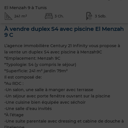
El Menzah 9 à Tunis
241 m²
3 Ch.
3 Sdb.
À vendre duplex S4 avec piscine El Menzah
9 C
L’agence immobilière Century 21 Infinity vous propose à
la vente un duplex S4 avec piscine à Menzah9C
*Emplacement: Menzah 9C
*Typologie: S4 (y compris le séjour)
*Superficie: 241 m² jardin 79m²
Il est composé de:
*Au RDC :
-Un salon, une salle à manger avec terrasse
-Un séjour avec porte fenêtre ouvrant sur la piscine
-Une cuisine bien équipée avec séchoir
-Une salle d’eau invités
*À l’étage
-Une suite parentale avec dressing et cabine de douche à
l’italienne