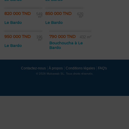
820 000 TND
850 000 TND
549
620
m²
m²
Le Bardo
Le Bardo
950 000 TND
790 000 TND
196
432 m²
m²
Bouchoucha à Le
Le Bardo
Bardo
Contactez-nous
À propos
Conditions légales
FAQ's
© 2026 Mubawab SL. Tous droits réservés.