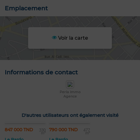
Emplacement
Voir la carte
Informations de contact
Perla Immo
Agence
D'autres utilisateurs ont également visité
847 000 TND
790 000 TND
330
477
m²
m²
Le Bardo
Le Bardo