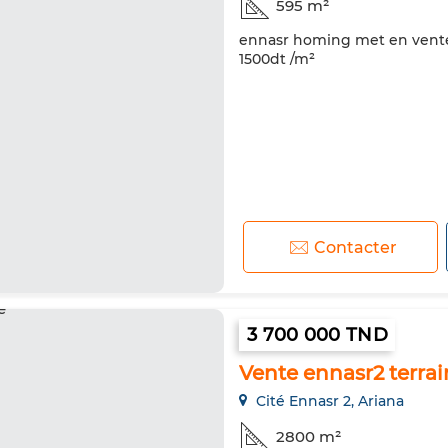
595 m²
ennasr homing met en vente 
1500dt /m²
Contacter
3 700 000 TND
Vente ennasr2 terra
Cité Ennasr 2, Ariana
2800 m²