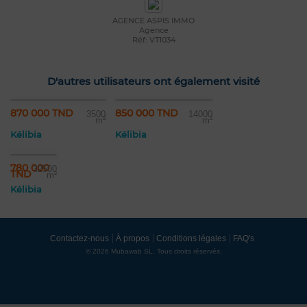
AGENCE ASPIS IMMO
Agence
Réf: VT1034
D'autres utilisateurs ont également visité
870 000 TND
850 000 TND
3500
14000
m²
m²
Kélibia
Kélibia
780 000
32500
TND
m²
Kélibia
Contactez-nous
À propos
Conditions légales
FAQ's
© 2026 Mubawab SL. Tous droits réservés.