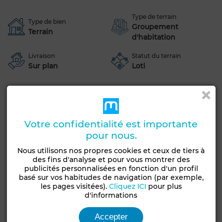
Type de terrain
Type de bien
Groupement
Terrain
d'habitation
Livraison
Statut du terrain
Sur plan
Loti
Voir plus de photos
Votre confidentialité est importante
pour nous.
Nous utilisons nos propres cookies et ceux de tiers à
des fins d'analyse et pour vous montrer des
publicités personnalisées en fonction d'un profil
basé sur vos habitudes de navigation (par exemple,
les pages visitées).
Cliquez ICI
pour plus
d'informations
Accepter