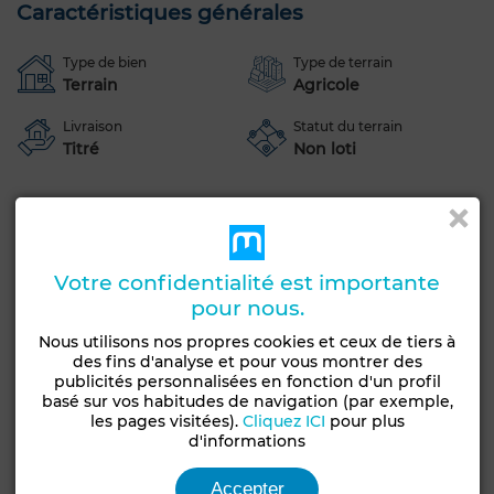
Caractéristiques générales
Type de bien
Type de terrain
Terrain
Agricole
Livraison
Statut du terrain
Titré
Non loti
Voir plus de photos
Votre confidentialité est importante
pour nous.
Nous utilisons nos propres cookies et ceux de tiers à
des fins d'analyse et pour vous montrer des
publicités personnalisées en fonction d'un profil
basé sur vos habitudes de navigation (par exemple,
les pages visitées).
Cliquez ICI
pour plus
d'informations
Accepter