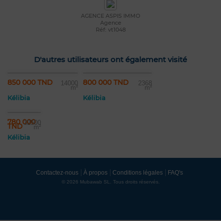
AGENCE ASPIS IMMO
Agence
Réf: vt1048
D'autres utilisateurs ont également visité
850 000 TND
800 000 TND
14000
2368
m²
m²
Kélibia
Kélibia
780 000
32500
TND
m²
Kélibia
Contactez-nous
À propos
Conditions légales
FAQ's
© 2026 Mubawab SL. Tous droits réservés.