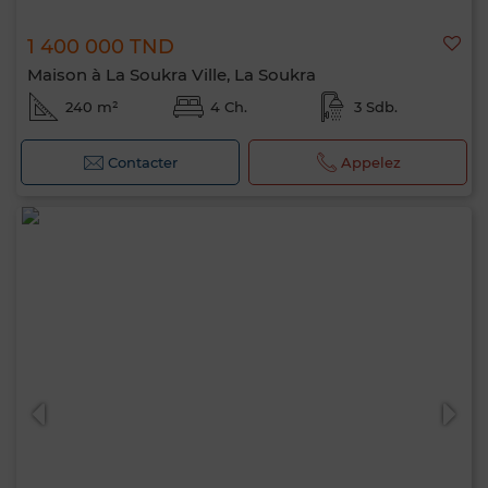
1 400 000 TND
Maison à La Soukra Ville, La Soukra
240 m²
4 Ch.
3 Sdb.
Contacter
Appelez
Bonjour, je suis MIA. Quel critère souhaitez-
vous appliquer maintenant ?