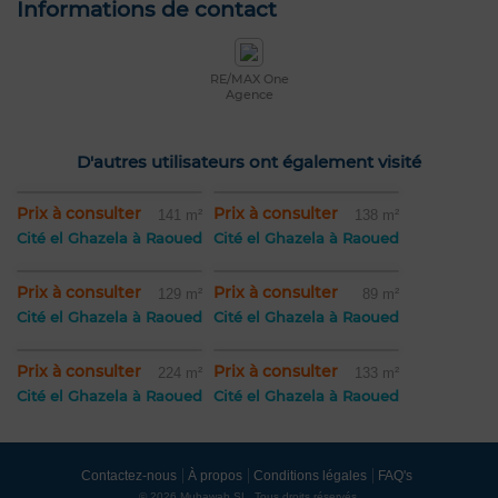
Informations de contact
RE/MAX One
Agence
D'autres utilisateurs ont également visité
Prix à consulter
Prix à consulter
141 m²
138 m²
Cité el Ghazela à Raoued
Cité el Ghazela à Raoued
Prix à consulter
Prix à consulter
129 m²
89 m²
Cité el Ghazela à Raoued
Cité el Ghazela à Raoued
Prix à consulter
Prix à consulter
224 m²
133 m²
Cité el Ghazela à Raoued
Cité el Ghazela à Raoued
Contactez-nous
À propos
Conditions légales
FAQ's
© 2026 Mubawab SL. Tous droits réservés.