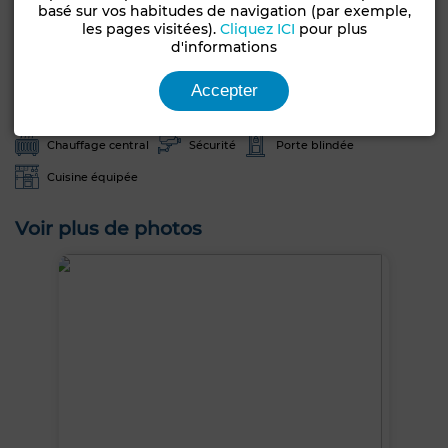
basé sur vos habitudes de navigation (par exemple,
Années
les pages visitées).
Cliquez ICI
pour plus
Moins d'un an
d'informations
Jardin
Terrasse
Garage
Ascenseur
Accepter
Concierge
Antenne parabolique
Climatisation
Chauffage central
Sécurité
Porte blindée
Cuisine équipée
Voir plus de photos