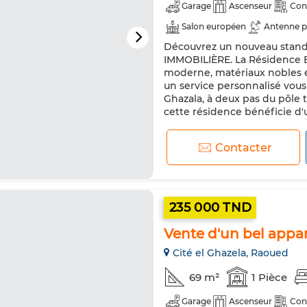
Garage
Ascenseur
Con
Salon européen
Antenne p
Découvrez un nouveau standa
Double vitrage
Porte blin
IMMOBILIÈRE. La Résidence E
moderne, matériaux nobles et
un service personnalisé vous 
Ghazala, à deux pas du pôle 
cette résidence bénéficie d'
Contacter
235 000 TND
Vente d'un bel appar
Cité el Ghazela, Raoued
69 m²
1 Pièce
Garage
Ascenseur
Con