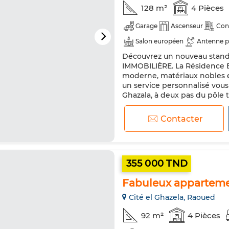
128 m²
4 Pièces
Garage
Ascenseur
Con
Salon européen
Antenne p
Découvrez un nouveau standa
Double vitrage
Porte blin
IMMOBILIÈRE. La Résidence E
moderne, matériaux nobles et
un service personnalisé vous 
Ghazala, à deux pas du pôle 
cette résidence bénéficie d'
Contacter
355 000 TND
Fabuleux appartemen
Cité el Ghazela, Raoued
92 m²
4 Pièces