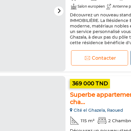
Salon européen
Antenne p
Découvrez un nouveau standa
Double vitrage
Porte blin
IMMOBILIÈRE. La Résidence E
moderne, matériaux nobles et
un service personnalisé vous 
Ghazala, à deux pas du pôle 
cette résidence bénéficie d'
Contacter
369 000 TND
Superbe appartement 
cha...
Cité el Ghazela, Raoued
115 m²
2 Chambr
Découvrez un nouveau standa