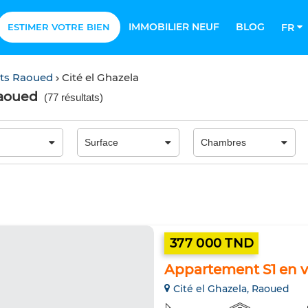
IMMOBILIER NEUF
BLOG
ESTIMER VOTRE BIEN
FR
ts Raoued
Cité el Ghazela
Raoued
(
77 résultats
)
377 000 TND
Appartement S1 en ve
Cité el Ghazela, Raoued