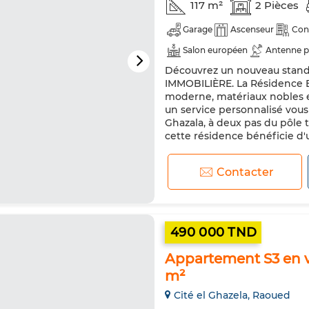
117 m²
2 Pièces
Garage
Ascenseur
Con
Salon européen
Antenne p
Découvrez un nouveau standa
Double vitrage
Porte blin
IMMOBILIÈRE. La Résidence E
moderne, matériaux nobles et
un service personnalisé vous 
Ghazala, à deux pas du pôle 
cette résidence bénéficie d'
Contacter
490 000 TND
Appartement S3 en ve
m²
Cité el Ghazela, Raoued