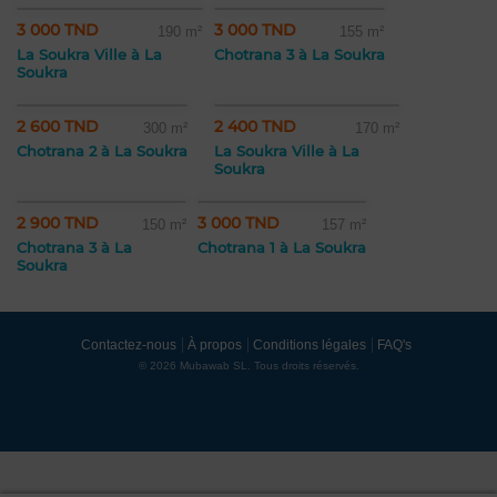
3 000 TND
3 000 TND
190 m²
155 m²
La Soukra Ville à La
Chotrana 3 à La Soukra
Soukra
2 600 TND
2 400 TND
300 m²
170 m²
Chotrana 2 à La Soukra
La Soukra Ville à La
Soukra
2 900 TND
3 000 TND
150 m²
157 m²
Chotrana 3 à La
Chotrana 1 à La Soukra
Soukra
Contactez-nous
À propos
Conditions légales
FAQ's
© 2026 Mubawab SL. Tous droits réservés.