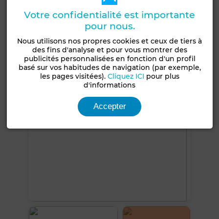
Jardin
Garage
Ascenseur
Concierge
Votre confidentialité est importante
Climatisation
Chauffage central
Sécurité
pour nous.
Cuisine équipée
Four
Nous utilisons nos propres cookies et ceux de tiers à
des fins d'analyse et pour vous montrer des
publicités personnalisées en fonction d'un profil
Voir plus de photos
basé sur vos habitudes de navigation (par exemple,
les pages visitées).
Cliquez ICI
pour plus
d'informations
Accepter