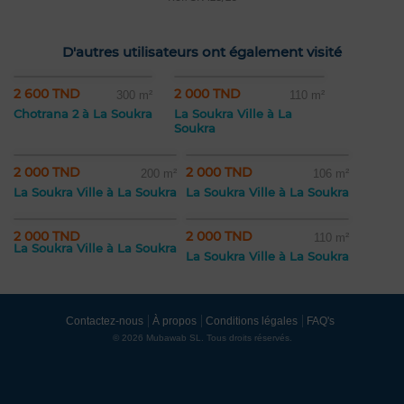
D'autres utilisateurs ont également visité
2 600 TND
2 000 TND
300 m²
110 m²
Chotrana 2 à La Soukra
La Soukra Ville à La
Soukra
2 000 TND
2 000 TND
200 m²
106 m²
La Soukra Ville à La Soukra
La Soukra Ville à La Soukra
2 000 TND
2 000 TND
110 m²
La Soukra Ville à La Soukra
La Soukra Ville à La Soukra
Contactez-nous
À propos
Conditions légales
FAQ's
© 2026 Mubawab SL. Tous droits réservés.