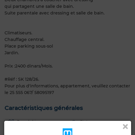
qui partagent une salle de bain.
Suite parentale avec dressing et salle de bain.
Climatiseurs.
Chauffage central.
Place parking sous-sol
Jardin.
Prix :2400 dinars/Mois.
#Réf : SK 128/26.
Pour plus d'informations, appartement, veuillez contacter
le 25 555 067/ 58095197
Caractéristiques générales
Type de bien
Etat
Appartement
Bon état / habitable