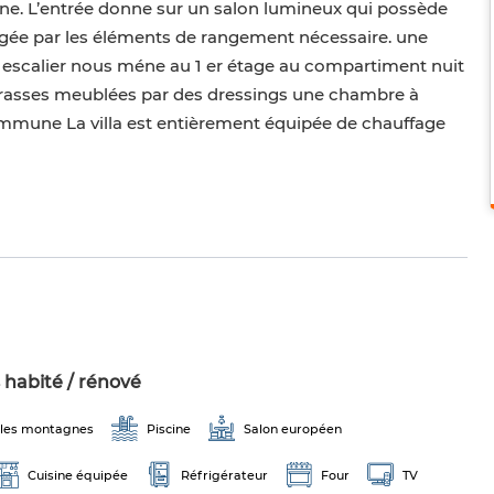
ine. L’entrée donne sur un salon lumineux qui possède
agée par les éléments de rangement nécessaire. une
un escalier nous méne au 1 er étage au compartiment nuit
terasses meublées par des dressings une chambre à
commune La villa est entièrement équipée de chauffage
 habité / rénové
 les montagnes
Piscine
Salon européen
Cuisine équipée
Réfrigérateur
Four
TV