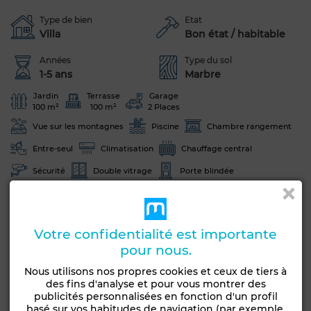
Type de bien
Etat
Villa
Bon état / habitable
Années
Type du sol
1-5 ans
Marbre
Jardin
Terrasse
Garage
100 m²
100 m²
2 Places
Vue sur les montagnes
Piscine
Chambre rangement
Entre-seul
Climatisation
Chauffage central
Sécurité
Double vitrage
Porte blindée
Cuisine équipée
Réfrigérateur
Four
Machine à laver
Micro-ondes
Internet
Votre confidentialité est importante
Animaux domestiques autorisés
pour nous.
Voir plus de photos
Nous utilisons nos propres cookies et ceux de tiers à
des fins d'analyse et pour vous montrer des
publicités personnalisées en fonction d'un profil
basé sur vos habitudes de navigation (par exemple,