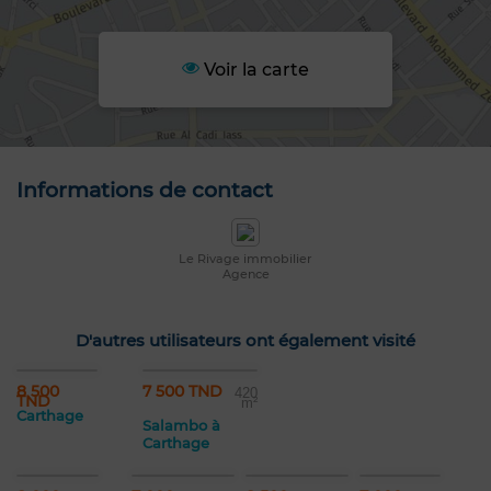
Voir la carte
Informations de contact
Le Rivage immobilier
Agence
D'autres utilisateurs ont également visité
8 500
7 500 TND
420
TND
m²
Carthage
Salambo à
Carthage