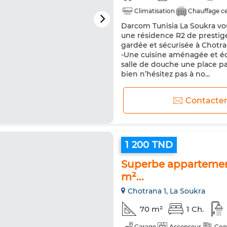
Climatisation
Chauffage ce
Darcom Tunisia La Soukra vou
Cuisine équipée
Réfrigéra
une résidence R2 de prestige
gardée et sécurisée à Chotr
-Une cuisine aménagée et é
salle de douche une place par
bien n’hésitez pas à no...
Contacte
1 200 TND
Superbe appartement 
m²...
Chotrana 1, La Soukra
70 m²
1 Ch.
Garage
Ascenseur
Con