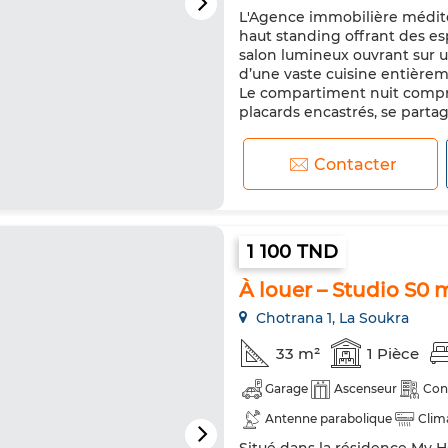
L'Agence immobilière médite
haut standing offrant des es
salon lumineux ouvrant sur un
d’une vaste cuisine entière
Le compartiment nuit comp
placards encastrés, se partag
Contacter
1 100 TND
À louer – Studio S0 
Chotrana 1, La Soukra
33 m²
1 Pièce
Garage
Ascenseur
Con
Antenne parabolique
Clim