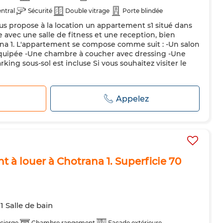
ntral
Sécurité
Double vitrage
Porte blindée
s propose à la location un appartement s1 situé dans
teur
Four
 avec une salle de fitness et une reception, bien
ana 1. L'appartement se compose comme suit : -Un salon
quipée -Une chambre à coucher avec dressing -Une
king sous-sol est incluse Si vous souhaitez visiter le
r
Appelez
à louer à Chotrana 1. Superficie 70
1 Salle de bain
cierge
Chambre rangement
Façade extérieure