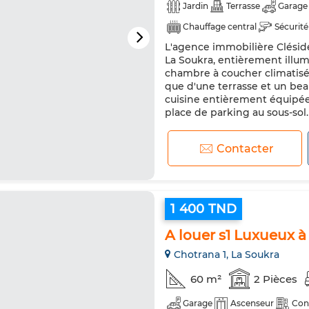
Jardin
Terrasse
Garage
Chauffage central
Sécurité
L'agence immobilière Clésid
Internet
La Soukra, entièrement illum
chambre à coucher climatisée 
que d'une terrasse et un bea
cuisine entièrement équipée,
place de parking au sous-sol. 
Contacter
1 400 TND
A louer s1 Luxueux à
Chotrana 1, La Soukra
60 m²
2 Pièces
Garage
Ascenseur
Con