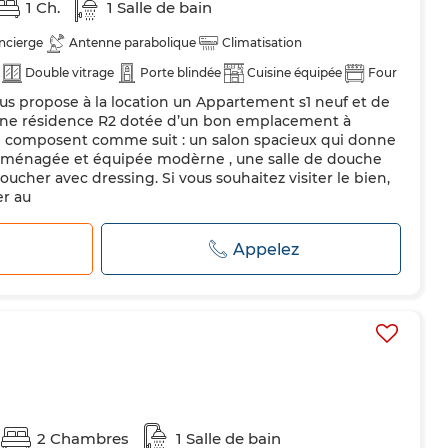
1 Ch.
1 Salle de bain
ncierge
Antenne parabolique
Climatisation
Double vitrage
Porte blindée
Cuisine équipée
Four
us propose à la location un Appartement s1 neuf et de
 une résidence R2 dotée d’un bon emplacement à
e composent comme suit : un salon spacieux qui donne
e aménagée et équipée modèrne , une salle de douche
ucher avec dressing. Si vous souhaitez visiter le bien,
er au
r
Appelez
2 Chambres
1 Salle de bain