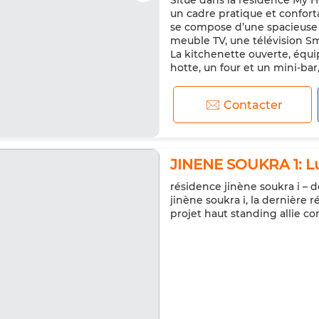
Situé dans la résidence My H
Porte blindée
Cuisine équi
un cadre pratique et confort
se compose d’une spacieuse 
meuble TV, une télévision Sm
La kitchenette ouverte, équ
hotte, un four et un mini-bar,
Contacter
JINENE SOUKRA 1: Lu
résidence jinène soukra i – 
jinène soukra i, la dernière 
projet haut standing allie con