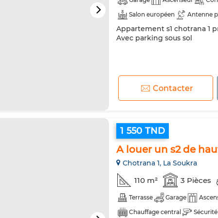
Salon européen
Antenne p
Appartement s1 chotrana 1 p
Sécurité
Double vitrage
Avec parking sous sol
Machine à laver
Micro-ond
Contacter
1 550 TND
A louer un s2 de hau
Chotrana 1, La Soukra
110 m²
3 Pièces
Terrasse
Garage
Ascen
Chauffage central
Sécurité