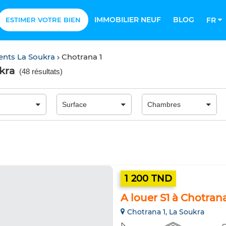
IMMOBILIER NEUF
BLOG
ESTIMER VOTRE BIEN
FR
nts La Soukra
Chotrana 1
kra
(
48 résultats
)
1 200 TND
A louer S1 à Chotrana
Chotrana 1, La Soukra