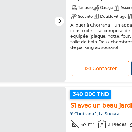
Terrasse
Garage
Ascen
Sécurité
Double vitrage
À louer à Chotrana 1, un ap
Micro-ondes
construite. Il se compose de
équipée (plaque, hotte, four,
salle de bain Deux chambres
de parking au sous-sol
Contacter
340 000 TND
S1 avec un beau jard
Chotrana 1, La Soukra
67 m²
3 Pièces