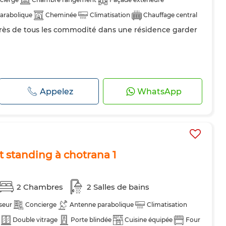
arabolique
Cheminée
Climatisation
Chauffage central
rès de tous les commodité dans une résidence garder
Porte blindée
Réfrigérateur
Four
TV
es
Internet
Animaux domestiques autorisés
Appelez
WhatsApp
t standing à chotrana 1
2 Chambres
2 Salles de bains
seur
Concierge
Antenne parabolique
Climatisation
Double vitrage
Porte blindée
Cuisine équipée
Four