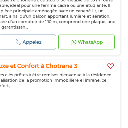
ouse 1 à Chotrana 1, ce studio S0 meublé de 33 m² offre
pée
Four
TV
able, idéal pour une femme cadre ou une étudiante. Il
pièce principale aménagée avec un canapé-lit, un
art, ainsi qu’un balcon apportant lumière et aération.
ipée d’un comptoir de 1,10 m, comprend une plaque, une
 garantissan...
Appelez
WhatsApp
xe et Confort à Chotrana 3
des clés prêtes à être remises bienvenue à la résidence
réalisation de la promotion immobilière el imrane. ce
fort,