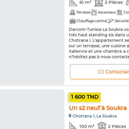
61 m²
2 Pièces
Terrasse
Ascenseur
Co
Chauffage central
Sécurité
Darcom-Tunisia La Soukra vo
trés haut standing sis dans
Chotrana I. L'appartement s
sur un terrasse, une cuisin
italienne et une chambre a co
n’hésitez pas à nous contact
Contacte
1 600 TND
Un s2 neuf à Soukra
Chotrana 1, La Soukra
100 m²
2 Pièces