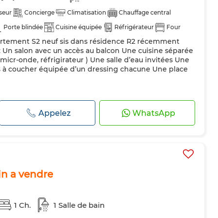
seur
Concierge
Climatisation
Chauffage central
Porte blindée
Cuisine équipée
Réfrigérateur
Four
partement S2 neuf sis dans résidence R2 récemment
 : Un salon avec un accès au balcon Une cuisine séparée
 micr-onde, réfrigirateur ) Une salle d’eau invitées Une
 à coucher équipée d’un dressing chacune Une place
Appelez
WhatsApp
in a vendre
1 Ch.
1 Salle de bain