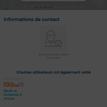
Informations de contact
ben mohamed mayar
Particulier
D'autres utilisateurs ont également visité
Prix à
1465
consulter
m²
Riadh al
Andalous à
Ariana