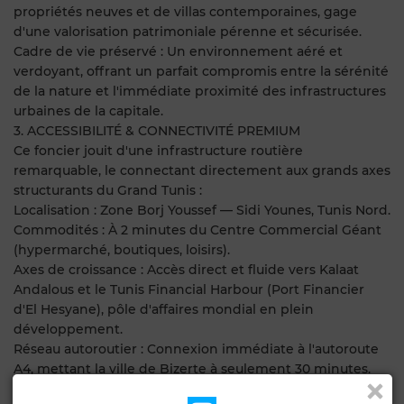
propriétés neuves et de villas contemporaines, gage
d'une valorisation patrimoniale pérenne et sécurisée.
Cadre de vie préservé : Un environnement aéré et
verdoyant, offrant un parfait compromis entre la sérénité
de la nature et l'immédiate proximité des infrastructures
urbaines de la capitale.
3. ACCESSIBILITÉ & CONNECTIVITÉ PREMIUM
Ce foncier jouit d'une infrastructure routière
remarquable, le connectant directement aux grands axes
structurants du Grand Tunis :
Localisation : Zone Borj Youssef — Sidi Younes, Tunis Nord.
Commodités : À 2 minutes du Centre Commercial Géant
(hypermarché, boutiques, loisirs).
Axes de croissance : Accès direct et fluide vers Kalaat
Andalous et le Tunis Financial Harbour (Port Financier
d'El Hesyane), pôle d'affaires mondial en plein
développement.
Réseau autoroutier : Connexion immédiate à l'autoroute
A4, mettant la ville de Bizerte à seulement 30 minutes.
Hub international : Accessibilité rapide et sans encombre