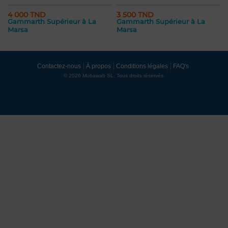
4 000 TND
3 500 TND
Gammarth Supérieur à La
Gammarth Supérieur à La
Marsa
Marsa
Contactez-nous
À propos
Conditions légales
FAQ's
© 2026 Mubawab SL. Tous droits réservés.