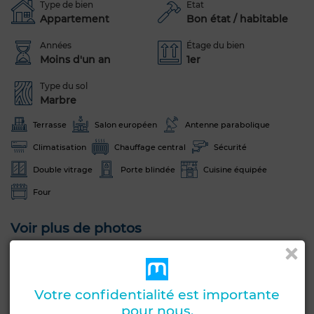
Type de bien
Etat
Appartement
Bon état / habitable
Années
Étage du bien
Moins d'un an
1er
Type du sol
Marbre
Terrasse
Salon européen
Antenne parabolique
Climatisation
Chauffage central
Sécurité
Double vitrage
Porte blindée
Cuisine équipée
Four
Voir plus de photos
Votre confidentialité est importante
pour nous.