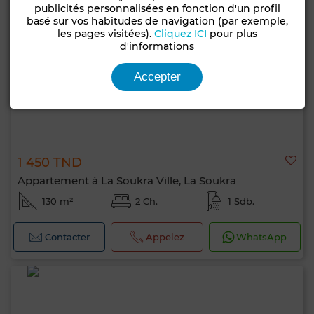
publicités personnalisées en fonction d'un profil
basé sur vos habitudes de navigation (par exemple,
les pages visitées).
Cliquez ICI
pour plus
d'informations
Accepter
1 450 TND
Appartement à La Soukra Ville, La Soukra
130 m²
2 Ch.
1 Sdb.
Contacter
Appelez
WhatsApp