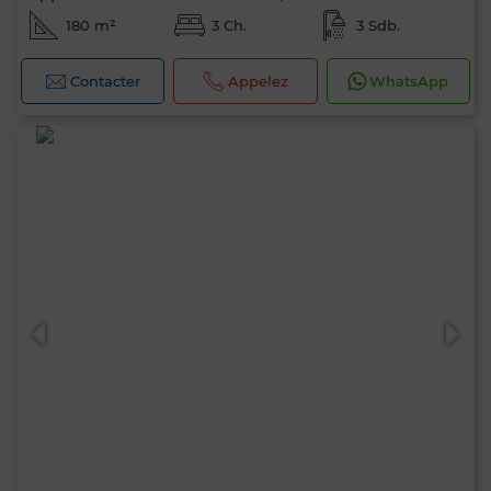
180 m²
3 Ch.
3 Sdb.
Contacter
Appelez
WhatsApp