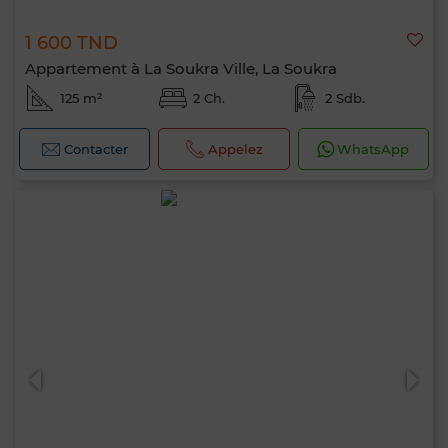
1 600 TND
Appartement à La Soukra Ville, La Soukra
125 m²
2 Ch.
2 Sdb.
Contacter
Appelez
WhatsApp
Bonjour, je suis MIA. Quel critère souhaitez-
vous appliquer maintenant ?