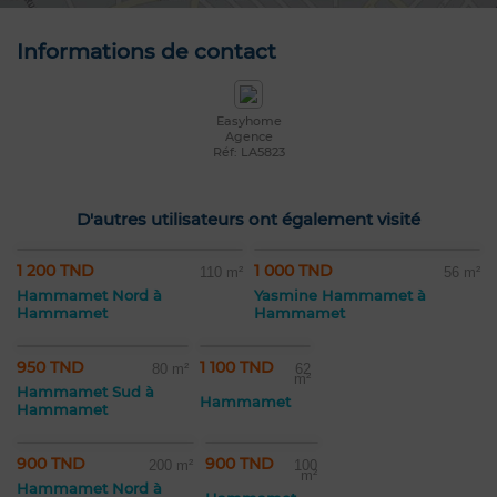
Informations de contact
Easyhome
Agence
Réf: LA5823
D'autres utilisateurs ont également visité
1 200 TND
1 000 TND
110 m²
56 m²
Hammamet Nord à
Yasmine Hammamet à
Hammamet
Hammamet
950 TND
1 100 TND
80 m²
62
m²
Hammamet Sud à
Hammamet
Hammamet
900 TND
900 TND
200 m²
100
m²
Hammamet Nord à