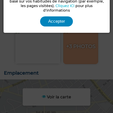
basé sur vos habitudes de navigation (par exemple,
les pages visitées).
Cliquez ICI
pour plus
d'informations
Accepter
+3 PHOTOS
Emplacement
Voir la carte