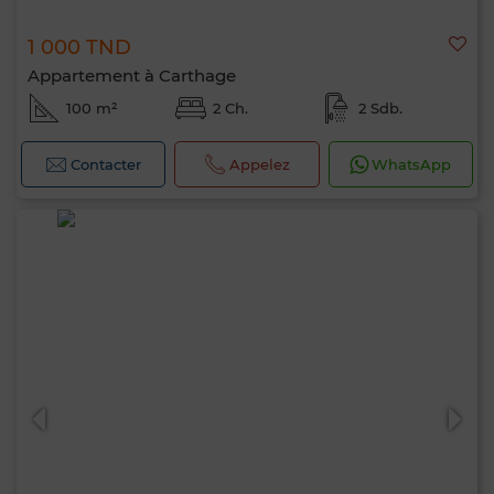
1 000 TND
Appartement à Carthage
100 m²
2 Ch.
2 Sdb.
Contacter
Appelez
WhatsApp
Bonjour, je suis MIA. Quel critère souhaitez-
vous appliquer maintenant ?