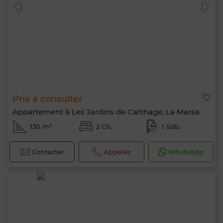
Prix à consulter
0 / 500
Appartement à Les Jardins de Carthage, La Marsa
130 m²
2 Ch.
1 Sdb.
Contacter
Appelez
WhatsApp