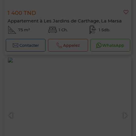
1 400 TND
Appartement à Les Jardins de Carthage, La Marsa
75 m²
1 Ch.
1 Sdb.
Contacter
Appelez
WhatsApp
Bonjour, je suis MIA. Quel critère souhaitez-
vous appliquer maintenant ?