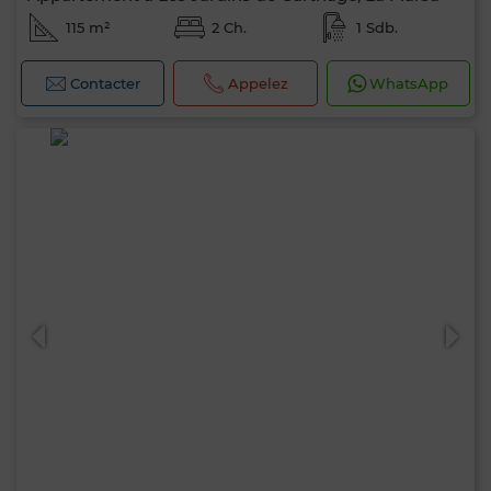
115 m²
2 Ch.
1 Sdb.
Contacter
Appelez
WhatsApp