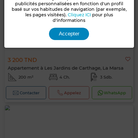
publicités personnalisées en fonction d'un profil
basé sur vos habitudes de navigation (par exemple,
les pages visitées).
Cliquez ICI
pour plus
d'informations
Accepter
3 200 TND
Appartement à Les Jardins de Carthage, La Marsa
200 m²
4 Ch.
3 Sdb.
Contacter
Appelez
WhatsApp