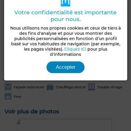
Une opportunité intéressante dans un environnement
dynamique et bien desservi.
Votre confidentialité est importante
Contactez nous pour plus d’informations ou pour
pour nous.
organiser une visite.
Nous utilisons nos propres cookies et ceux de tiers à
des fins d'analyse et pour vous montrer des
Obtenir un financement
publicités personnalisées en fonction d'un profil
basé sur vos habitudes de navigation (par exemple,
les pages visitées).
Cliquez ICI
pour plus
Caractéristiques générales
d'informations
Etat
Accepter
Type de bien
Jamais habité /
Appartement
rénové
Façade extérieure
Chauffage central
Double vitrage
Four
Voir plus de photos