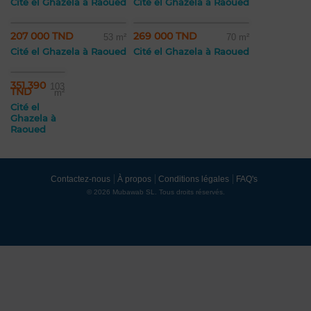
Cité el Ghazela à Raoued
Cité el Ghazela à Raoued
207 000 TND
269 000 TND
53 m²
70 m²
Cité el Ghazela à Raoued
Cité el Ghazela à Raoued
351 390
103
TND
m²
Cité el
Ghazela à
Raoued
Contactez-nous
À propos
Conditions légales
FAQ's
© 2026 Mubawab SL. Tous droits réservés.