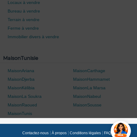
Locaux à vendre
Bureau à vendre
Terrain à vendre
Ferme à vendre
Immobilier divers à vendre
MaisonTunisie
MaisonAriana
MaisonCarthage
MaisonDjerba
MaisonHammamet
MaisonKélibia
MaisonLa Marsa
MaisonLa Soukra
MaisonNabeul
MaisonRaoued
MaisonSousse
MaisonTunis
Contactez-nous
À propos
Conditions légales
FAQ's