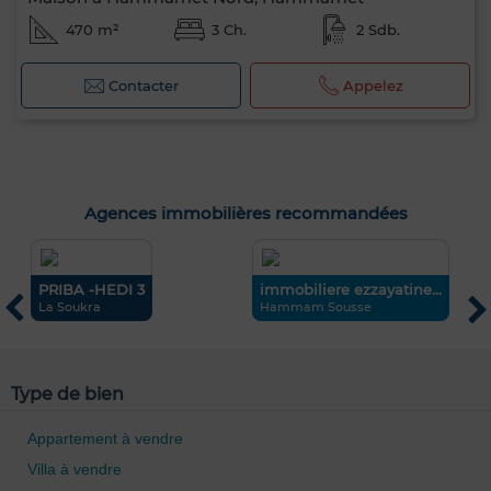
470 m²
3 Ch.
2 Sdb.
Contacter
Appelez
Agences immobilières recommandées
PRIBA -HEDI 3
immobiliere ezzayatine...
I
La Soukra
Hammam Sousse
S
Type de bien
Appartement à vendre
Villa à vendre
0 / 500