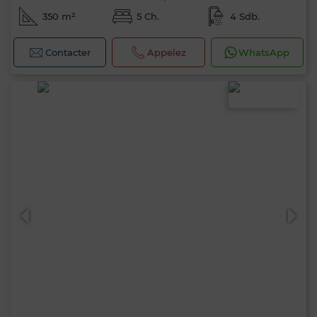
350 m²
5 Ch.
4 Sdb.
Contacter
Appelez
WhatsApp