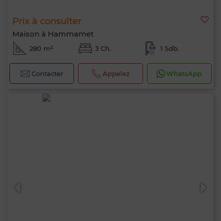
Prix à consulter
Maison à Hammamet
280 m²
3 Ch.
1 Sdb.
Contacter
Appelez
WhatsApp
Bonjour, je suis MIA. Quel critère souhaitez-
vous appliquer maintenant ?