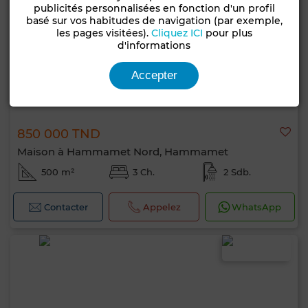
publicités personnalisées en fonction d'un profil
basé sur vos habitudes de navigation (par exemple,
les pages visitées).
Cliquez ICI
pour plus
d'informations
Accepter
850 000 TND
Maison à Hammamet Nord, Hammamet
500 m²
3 Ch.
2 Sdb.
Contacter
Appelez
WhatsApp