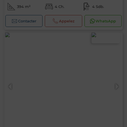
394 m²
4 Ch.
4 Sdb.
Contacter
Appelez
WhatsApp