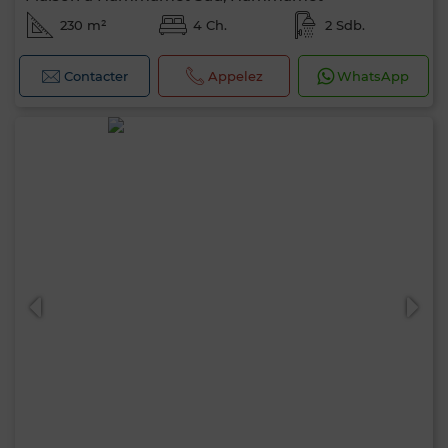
230 m²
4 Ch.
2 Sdb.
Contacter
Appelez
WhatsApp