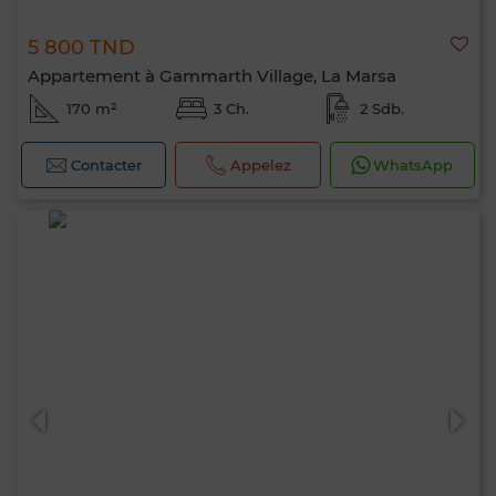
5 800 TND
Appartement à Gammarth Village, La Marsa
170 m²
3 Ch.
2 Sdb.
Contacter
Appelez
WhatsApp
Bonjour, je suis MIA. Quel critère souhaitez-
vous appliquer maintenant ?