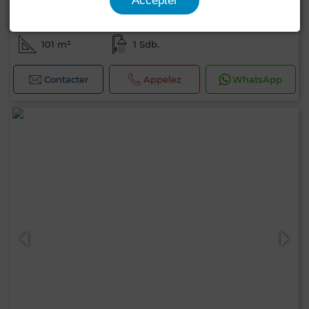
Accepter
Prix à consulter
Local commercial à La Marsa Ville, La Marsa
101 m²
1 Sdb.
Contacter
Appelez
WhatsApp