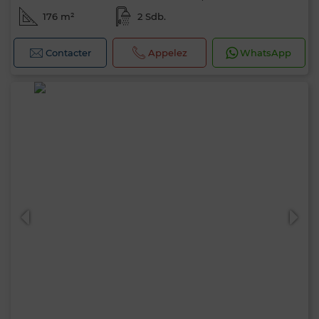
176 m²
2 Sdb.
Contacter
Appelez
WhatsApp
Bonjour, je suis MIA. Quel critère souhaitez-
vous appliquer maintenant ?