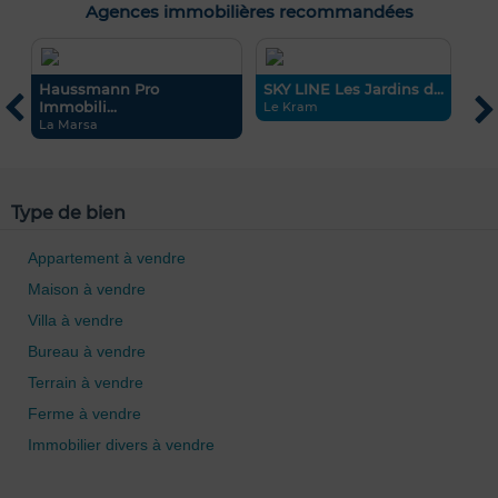
Agences immobilières recommandées
Haussmann Pro
SKY LINE Les Jardins d...
C
Immobili...
Le Kram
L
La Marsa
0 / 500
Type de bien
Appartement à vendre
Maison à vendre
Villa à vendre
Bureau à vendre
Terrain à vendre
Ferme à vendre
Immobilier divers à vendre