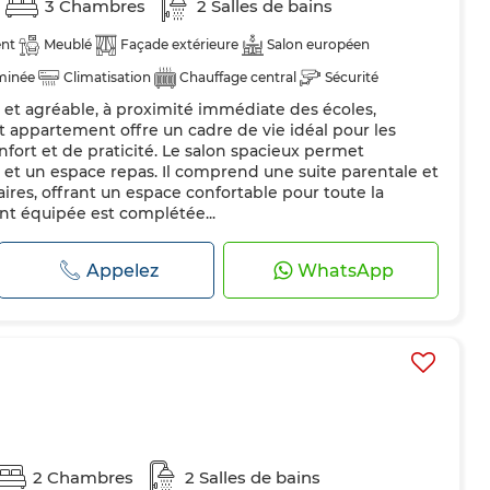
3 Chambres
2 Salles de bains
nt
Meublé
Façade extérieure
Salon européen
minée
Climatisation
Chauffage central
Sécurité
 et agréable, à proximité immédiate des écoles,
dée
Cuisine équipée
Réfrigérateur
Four
TV
 appartement offre un cadre de vie idéal pour les
es
Internet
Animaux domestiques autorisés
nfort et de praticité. Le salon spacieux permet
et un espace repas. Il comprend une suite parentale et
es, offrant un espace confortable pour toute la
ent équipée est complétée...
Appelez
WhatsApp
2 Chambres
2 Salles de bains