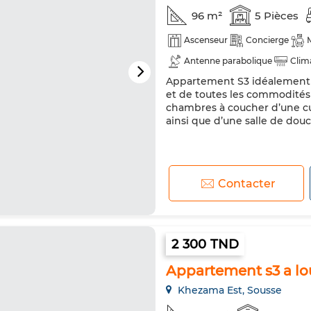
96 m²
5 Pièces
Ascenseur
Concierge
Antenne parabolique
Clim
Appartement S3 idéalement s
Porte blindée
Cuisine équi
et de toutes les commodités 
Micro-ondes
Internet
chambres à coucher d’une cu
ainsi que d’une salle de dou
Contacter
2 300 TND
Appartement s3 a lo
Khezama Est, Sousse