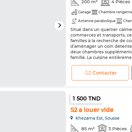
200 m²
4 Pièces
Garage
Chambre rangeme
Antenne parabolique
Che
Situé dans un quartier calme
Double vitrage
Porte blin
commerces et transports, cet
Machine à laver
Micro-ond
familles à la recherche de co
d’aménager un coin détente 
deux chambres supplémentair
famille. La cuisine entièrem
Contacter
1 500 TND
S2 a louer vide
Khezama Est, Sousse
85 m²
3 Pièces