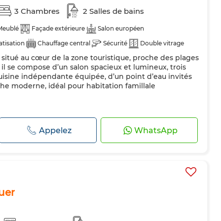
3 Chambres
2 Salles de bains
Meublé
Façade extérieure
Salon européen
atisation
Chauffage central
Sécurité
Double vitrage
itué au cœur de la zone touristique, proche des plages
pée
Réfrigérateur
Four
TV
Machine à laver
il se compose d’un salon spacieux et lumineux, trois
Animaux domestiques autorisés
isine indépendante équipée, d’un point d’eau invités
che moderne, idéal pour habitation famillale
Appelez
WhatsApp
uer