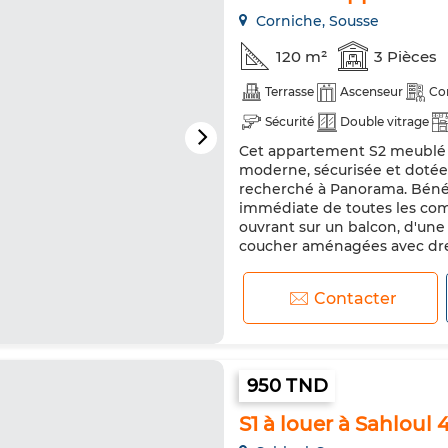
Corniche, Sousse
120 m²
3 Pièces
Terrasse
Ascenseur
Co
Sécurité
Double vitrage
Cet appartement S2 meublé d
Machine à laver
Micro-ond
moderne, sécurisée et dotée 
recherché à Panorama. Bénéf
immédiate de toutes les com
ouvrant sur un balcon, d'un
coucher aménagées avec dress
Contacter
950 TND
S1 à louer à Sahloul 