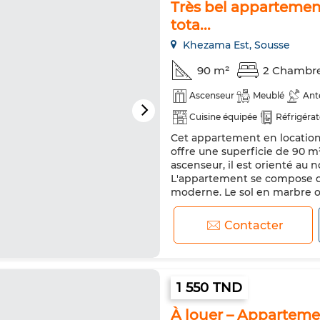
Très bel appartemen
tota...
Khezama Est, Sousse
90 m²
2 Chambr
Ascenseur
Meublé
Ant
Cuisine équipée
Réfrigéra
Cet appartement en location,
offre une superficie de 90 
ascenseur, il est orienté au 
L'appartement se compose de
moderne. Le sol en marbre of
espaces principaux, tels que le
Contacter
1 550 TND
À louer – Apparteme