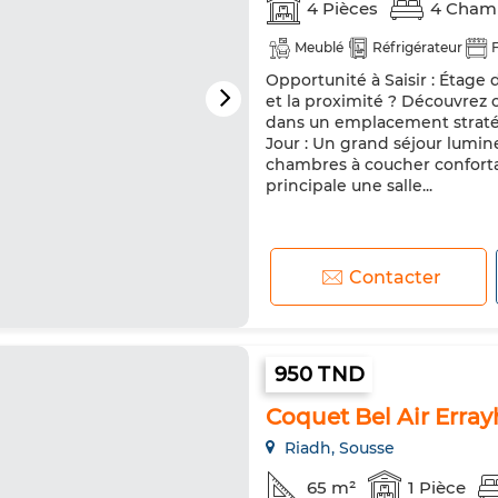
4 Pièces
4 Cham
Meublé
Réfrigérateur
Opportunité à Saisir : Étage 
et la proximité ? Découvrez
dans un emplacement stratég
Jour : Un grand séjour lumin
chambres à coucher conforta
principale une salle...
Contacter
950 TND
Coquet Bel Air Erra
Riadh, Sousse
65 m²
1 Pièce