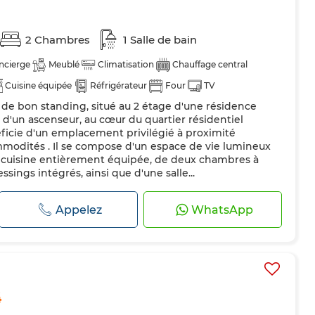
2 Chambres
1 Salle de bain
ncierge
Meublé
Climatisation
Chauffage central
Cuisine équipée
Réfrigérateur
Four
TV
e bon standing, situé au 2 étage d'une résidence
es
Internet
Animaux domestiques autorisés
d'un ascenseur, au cœur du quartier résidentiel
icie d'un emplacement privilégié à proximité
modités . Il se compose d'un espace de vie lumineux
e cuisine entièrement équipée, de deux chambres à
ings intégrés, ainsi que d'une salle...
Appelez
WhatsApp
4