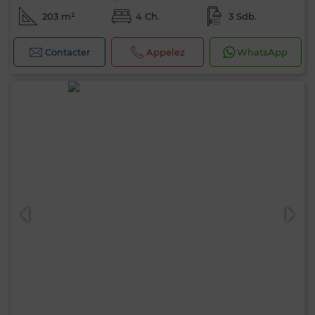
203 m²
4 Ch.
3 Sdb.
Contacter
Appelez
WhatsApp