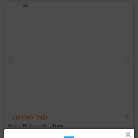
1 415 000 TND
Villa à El Menzah 1, Tunis
400 m²
4 Ch.
2 Sdb.