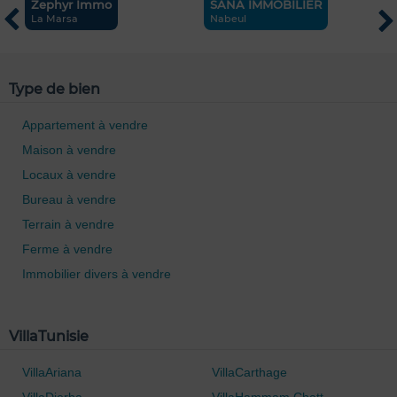
Zephyr Immo
SANA IMMOBILIER
E
La Marsa
Nabeul
H
Type de bien
Appartement à vendre
0 / 500
Maison à vendre
Locaux à vendre
Bureau à vendre
Terrain à vendre
Ferme à vendre
Immobilier divers à vendre
VillaTunisie
VillaAriana
VillaCarthage