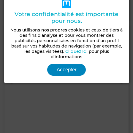
Contacter
Appelez
WhatsApp
Votre confidentialité est importante
pour nous.
Nous utilisons nos propres cookies et ceux de tiers à
des fins d'analyse et pour vous montrer des
publicités personnalisées en fonction d'un profil
basé sur vos habitudes de navigation (par exemple,
les pages visitées).
Cliquez ICI
pour plus
d'informations
Accepter