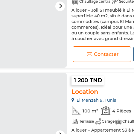
Chauffage central
Sécurité
À louer – Joli S1 meublé à E
Machine à laver
Internet
superficie 40 m2, situé dans 
commodités (campus El Manar
commerces). Idéal pour une s
ou un couple sans enfants. 
à coucher avec grand dressing
Contacter
1 200 TND
Location
El Menzah 9, Tunis
100 m²
4 Pièces
Terrasse
Garage
Chauff
À louer – Appartement S3 à 