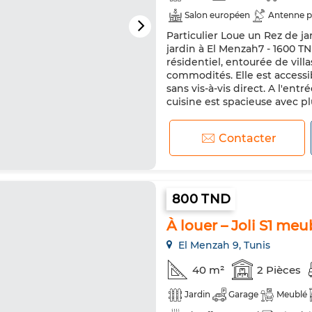
Salon européen
Antenne p
Particulier Loue un Rez de j
jardin à El Menzah7 - 1600 TN
résidentiel, entourée de villa
commodités. Elle est accessib
sans vis-à-vis direct. A l'ent
cuisine est spacieuse avec plu
Contacter
800 TND
À louer – Joli S1 me
El Menzah 9, Tunis
40 m²
2 Pièces
Jardin
Garage
Meublé