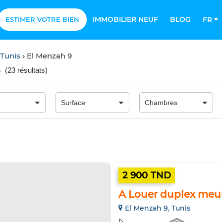
IMMOBILIER NEUF
BLOG
ESTIMER VOTRE BIEN
FR
 Tunis
El Menzah 9
s
(
23 résultats
)
2 900 TND
A Louer duplex meub
El Menzah 9, Tunis